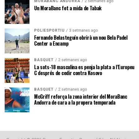
2 setmanes ago
MORABANC ANDORRA
Un MoraBanc fet a mida de Tabak
3 setmanes ago
POLIESPORTIU
Fernando Belasteguín obrirà un nou Bela Padel
Center a Encamp
2 setmanes ago
BÀSQUET
La sots-18 masculina es penja la plata a l’Europeu
C després de cedir contra Kosovo
2 setmanes ago
BÀSQUET
McGriff reforça la zona interior del MoraBanc
Andorra de cara a la propera temporada