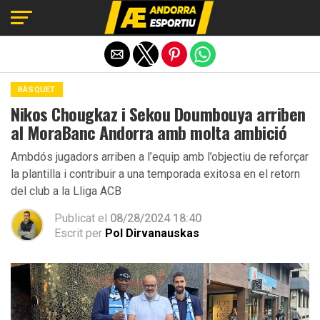
Exit mobile version
BÀSQUET
Nikos Chougkaz i Sekou Doumbouya arriben
al MoraBanc Andorra amb molta ambició
Ambdós jugadors arriben a l’equip amb l’objectiu de reforçar
la plantilla i contribuir a una temporada exitosa en el retorn
del club a la Lliga ACB
Publicat el
08/28/2024 18:40
Escrit per
Pol Dirvanauskas