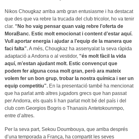
Nikos Chougkaz arriba amb gran entusiasme i ha destacat
que des que va rebre la trucada del club tricolor, ho va tenir
clar.
“No ho vaig pensar quan vaig rebre l’oferta de
MoraBanc. Estic molt emocionat i content d’estar aquí.
Vull aportar energia i ajudar a l’equip de la manera que
faci falta”.
A més, Chougkaz ha assenyalat la seva ràpida
adaptació a Andorra o al vestidor,
“és molt fàcil la vida
aquí, m’estan ajudant molt. Estic convençut que
podem fer alguna cosa molt gran, però ara mateix
volem fer un bon grup, trobar la nostra química i ser un
equip competitiu”.
En la presentació també ha mencionat
que ha parlat amb altres jugadors grecs que han passat
per Andorra, els quals li han parlat molt bé del país i del
club com Georgios Bogris o Thanasis Antetokounmpo,
entre d’altres.
Per la seva part, Sekou Doumbouya, que arriba després
d’una temporada a França, ha compartit les seves