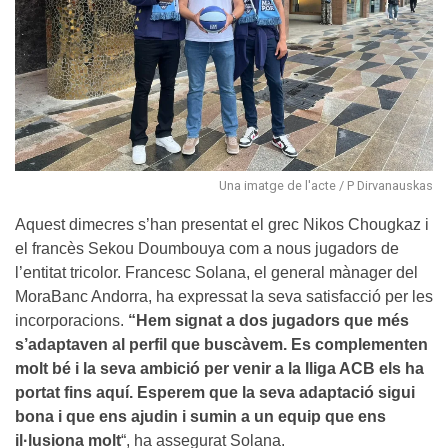
Una imatge de l'acte / P Dirvanauskas
Aquest dimecres s’han presentat el grec Nikos Chougkaz i
el francès Sekou Doumbouya com a nous jugadors de
l’entitat tricolor. Francesc Solana, el general mànager del
MoraBanc Andorra, ha expressat la seva satisfacció per les
incorporacions.
“Hem signat a dos jugadors que més
s’adaptaven al perfil que buscàvem. Es complementen
molt bé i la seva ambició per venir a la lliga ACB els ha
portat fins aquí. Esperem que la seva adaptació sigui
bona i que ens ajudin i sumin a un equip que ens
il·lusiona molt
“, ha assegurat Solana.