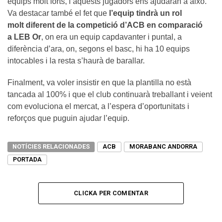
equips molt forts, i aquests jugadors ens ajudaran a això.”
Va destacar també el fet que
l’equip tindrà un rol
molt diferent de la competició d’ACB en comparació
a LEB Or
, on era un equip capdavanter i puntal, a
diferència d’ara, on, segons el basc, hi ha 10 equips
intocables i la resta s’haurà de barallar.
Finalment, va voler insistir en que la plantilla no està
tancada al 100% i que el club continuarà treballant i veient
com evoluciona el mercat, a l’espera d’oportunitats i
reforços que puguin ajudar l’equip.
NOTÍCIES RELACIONADES
ACB
MORABANC ANDORRA
PORTADA
CLICKA PER COMENTAR