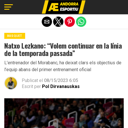
Exit mobile version
BÀSQUET
Natxo Lezkano: “Volem continuar en la línia
de la temporada passada”
L’entrenador del Morabanc, ha deixat clars els objectius de
l’equip abans del primer entrenament oficial
Publicat el
08/15/2023 6:05
Escrit per
Pol Dirvanauskas