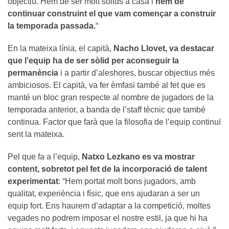
objectiu. Hem de ser molt sòlids a casa i
hem de
continuar construint el que vam començar a construir
la temporada passada.
“
En la mateixa línia, el capità,
Nacho Llovet, va destacar
que l’equip ha de ser sòlid per aconseguir la
permanència
i a partir d’aleshores, buscar objectius més
ambiciosos. El capità, va fer èmfasi també al fet que es
manté un bloc gran respecte al nombre de jugadors de la
temporada anterior, a banda de l’staff tècnic que també
continua. Factor que farà que la filosofia de l’equip continuï
sent la mateixa.
Pel que fa a l’equip,
Natxo Lezkano es va mostrar
content, sobretot pel fet de la incorporació de talent
experimentat
: “Hem portat molt bons jugadors, amb
qualitat, experiència i físic, que ens ajudaran a ser un
equip fort. Ens haurem d’adaptar a la competició, moltes
vegades no podrem imposar el nostre estil, ja que hi ha