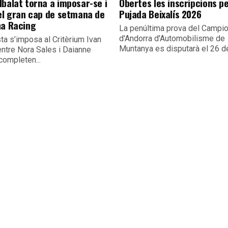
lbalat torna a imposar-se i
Obertes les inscripcions pe
 el gran cap de setmana de
Pujada Beixalís 2026
na Racing
La penúltima prova del Campio
d'Andorra d'Automobilisme de
sta s’imposa al Critèrium Ivan
Muntanya es disputarà el 26 de
entre Nora Sales i Daianne
completen...