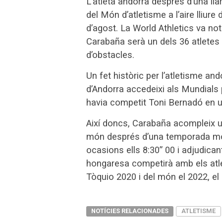
L’atleta andorrà després d’una ll
del Món d’atletisme a l’aire lliur
d’agost. La World Athletics va not
Carabaña serà un dels 36 atletes
d’obstacles.
Un fet històric per l’atletisme an
d’Andorra accedeixi als Mundials 
havia competit Toni Bernadó en 
Així doncs, Carabaña acompleix un
món després d’una temporada molt
ocasions ells 8:30” 00 i adjudicant
hongaresa competirà amb els atle
Tòquio 2020 i del món el 2022, el 
NOTÍCIES RELACIONADES
ATLETISME