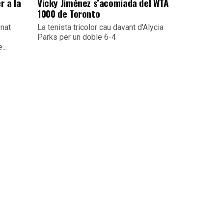
r a la
Vicky Jiménez s’acomiada del WTA
1000 de Toronto
nat
La tenista tricolor cau davant d'Alycia
Parks per un doble 6-4
...