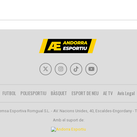
FUTBOL
POLIESPORTIU
BÀSQUET
ESPORT DE NEU
AE TV
Avís Legal
emsa Esportiva Romgual S.L. - AV. Nacions Unides, 40, Escaldes-Engordany - T
Amb el suport de: