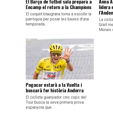
El Barça de futbol sala prepara a
Anna A
Encamp el retorn a la Champions
lidera
l’Ando
El conjunt blaugrana torna a escollir la
parròquia per posar les bases d’una
La cicli
temporada...
Graït m
Morais 
Pogacar estarà a la Vuelta i
buscarà fer història Andorra
El ciclista guanyador cinc cops del
Tour busca la seva primera prova
espanyola que...