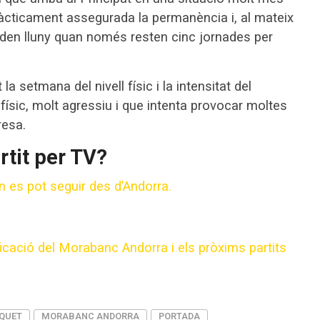
pràcticament assegurada la permanència i, al mateix
eden lluny quan només resten cinc jornades per
la setmana del nivell físic i la intensitat del
físic, molt agressiu i que intenta provocar moltes
resa.
rtit per TV?
 on es pot seguir des d’Andorra.
icació del Morabanc Andorra i els pròxims partits
QUET
MORABANC ANDORRA
PORTADA