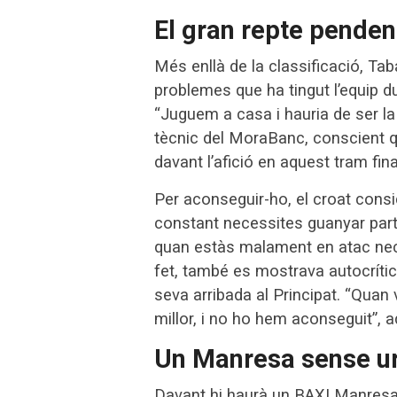
El gran repte pendent
Més enllà de la classificació, Ta
problemes que ha tingut l’equip du
“Juguem a casa i hauria de ser la 
tècnic del MoraBanc, conscient q
davant l’afició en aquest tram fin
Per aconseguir-ho, el croat consi
constant necessites guanyar part
quan estàs malament en atac nece
fet, també es mostrava autocrític
seva arribada al Principat. “Quan
millor, i no ho hem aconseguit”, 
Un Manresa sense ur
Davant hi haurà un BAXI Manresa 