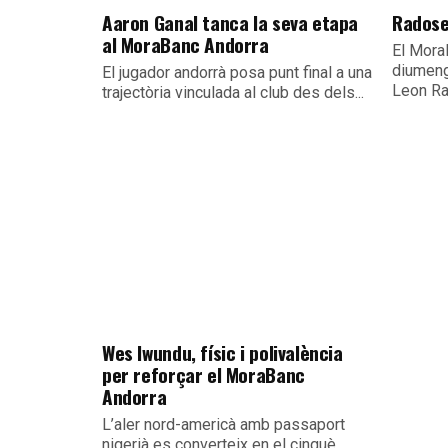
Aaron Ganal tanca la seva etapa
Radose
al MoraBanc Andorra
El Mora
diumeng
El jugador andorrà posa punt final a una
Leon Ra
trajectòria vinculada al club des dels...
Wes Iwundu, físic i polivalència
per reforçar el MoraBanc
Andorra
L’aler nord-americà amb passaport
nigerià es converteix en el cinquè