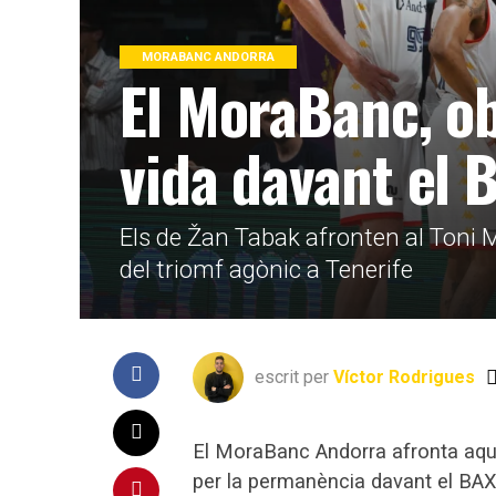
MORABANC ANDORRA
El MoraBanc, obl
vida davant el
Els de Žan Tabak afronten al Toni 
del triomf agònic a Tenerife
escrit per
Víctor Rodrigues
El MoraBanc Andorra afronta aque
per la permanència davant el BA