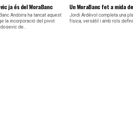
vic ja és del MoraBanc
Un MoraBanc fet a mida d
Banc Andorra ha tancat aquest
Jordi Ardèvol completa una pla
e la incorporació del pivot
física, versàtil i amb rols defin
dosevic de...