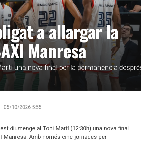
igat a allargar la
 BAXI Manresa
Martí una nova final per la permanència despré
05/10/2026 5:55
st diumenge al Toni Martí (12:30h) una nova final
XI Manresa. Amb només cinc jornades per