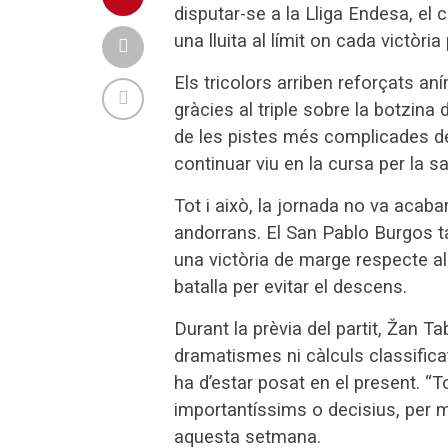
disputar-se a la Lliga Endesa, el
una lluita al límit on cada victòr
Els tricolors arriben reforçats a
gràcies al triple sobre la botzina
de les pistes més complicades d
continuar viu en la cursa per la sa
Tot i això, la jornada no va acaba
andorrans. El San Pablo Burgos 
una victòria de marge respecte al
batalla per evitar el descens.
Durant la prèvia del partit, Žan Ta
dramatismes ni càlculs classifica
ha d’estar posat en el present. “T
importantíssims o decisius, per m
aquesta setmana.