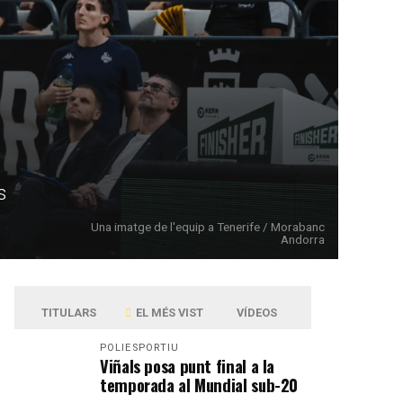
s
Una imatge de l'equip a Tenerife / Morabanc
Andorra
TITULARS
EL MÉS VIST
VÍDEOS
POLIESPORTIU
Viñals posa punt final a la
temporada al Mundial sub-20