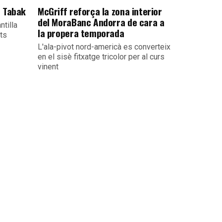
e Tabak
McGriff reforça la zona interior
del MoraBanc Andorra de cara a
ntilla
la propera temporada
its
L'ala-pivot nord-americà es converteix
en el sisè fitxatge tricolor per al curs
vinent