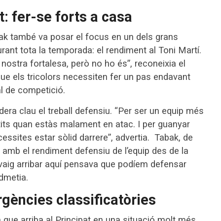
: fer-se forts a casa
bak també va posar el focus en un dels grans
rant tota la temporada: el rendiment al Toni Martí.
nostra fortalesa, però no ho és”, reconeixia el
ue els tricolors necessiten fer un pas endavant
al de competició.
dera clau el treball defensiu. “Per ser un equip més
its quan estàs malament en atac. I per guanyar
ssites estar sòlid darrere”, advertia. Tabak, de
 amb el rendiment defensiu de l’equip des de la
 vaig arribar aquí pensava que podíem defensar
admetia.
gències classificatòries
que arriba al Principat en una situació molt més