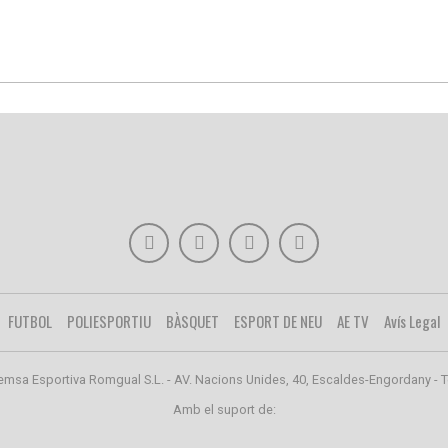
FUTBOL
POLIESPORTIU
BÀSQUET
ESPORT DE NEU
AE TV
Avís Legal
emsa Esportiva Romgual S.L. - AV. Nacions Unides, 40, Escaldes-Engordany - T
Amb el suport de: