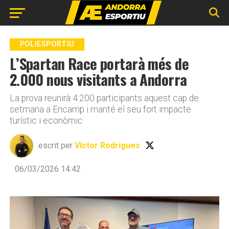
Go to mobile version
POLIESPORTIU
L’Spartan Race portarà més de
2.000 nous visitants a Andorra
La prova reunirà 4.200 participants aquest cap de
setmana a Encamp i manté el seu fort impacte
turístic i econòmic
escrit per
Víctor Rodrigues
06/03/2026 14:42