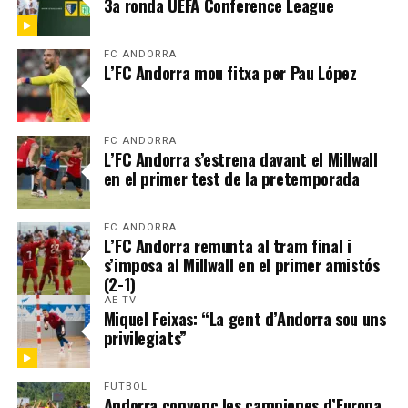
3a ronda UEFA Conference League
FC ANDORRA
L’FC Andorra mou fitxa per Pau López
FC ANDORRA
L’FC Andorra s’estrena davant el Millwall
en el primer test de la pretemporada
FC ANDORRA
L’FC Andorra remunta al tram final i
s’imposa al Millwall en el primer amistós
(2-1)
AE TV
Miquel Feixas: “La gent d’Andorra sou uns
privilegiats”
FUTBOL
Andorra convenç les campiones d’Europa