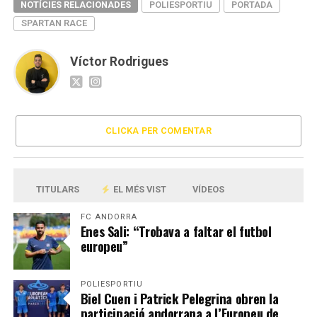
NOTÍCIES RELACIONADES
POLIESPORTIU
PORTADA
SPARTAN RACE
Víctor Rodrigues
CLICKA PER COMENTAR
TITULARS
EL MÉS VIST
VÍDEOS
FC ANDORRA
Enes Sali: “Trobava a faltar el futbol
europeu”
POLIESPORTIU
Biel Cuen i Patrick Pelegrina obren la
participació andorrana a l’Europeu de