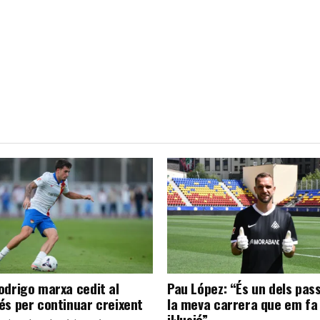
odrigo marxa cedit al
Pau López: “És un dels pas
és per continuar creixent
la meva carrera que em fa
il·lusió”