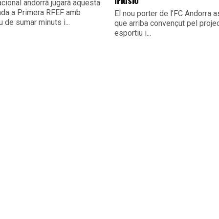
acional andorrà jugarà aquesta
da a Primera RFEF amb
El nou porter de l’FC Andorra 
iu de sumar minuts i...
que arriba convençut pel proje
esportiu i...