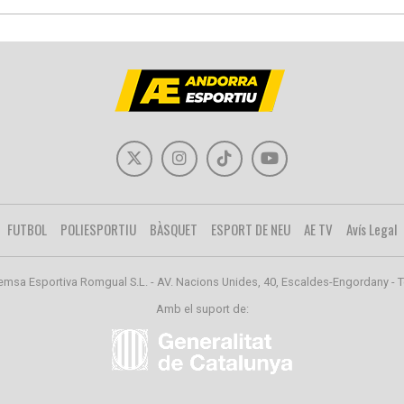
FUTBOL
POLIESPORTIU
BÀSQUET
ESPORT DE NEU
AE TV
Avís Legal
emsa Esportiva Romgual S.L. - AV. Nacions Unides, 40, Escaldes-Engordany - T
Amb el suport de: