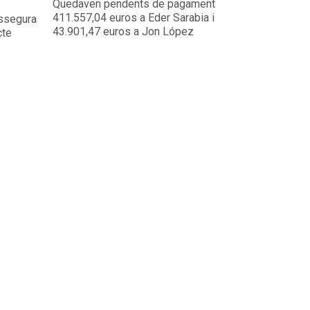
Quedaven pendents de pagament
411.557,04 euros a Eder Sarabia i
assegura
43.901,47 euros a Jon López
cte