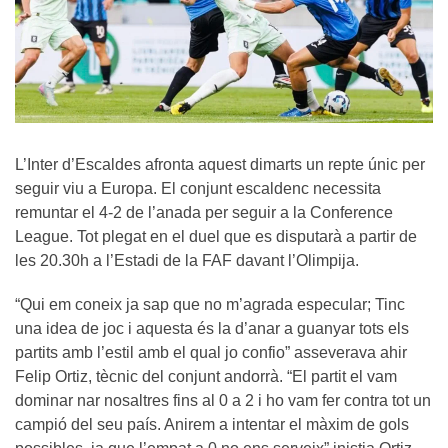
L’Inter d’Escaldes afronta aquest dimarts un repte únic per
seguir viu a Europa. El conjunt escaldenc necessita
remuntar el 4-2 de l’anada per seguir a la Conference
League. Tot plegat en el duel que es disputarà a partir de
les 20.30h a l’Estadi de la FAF davant l’Olimpija.
“Qui em coneix ja sap que no m’agrada especular; Tinc
una idea de joc i aquesta és la d’anar a guanyar tots els
partits amb l’estil amb el qual jo confio” asseverava ahir
Felip Ortiz, tècnic del conjunt andorrà. “El partit el vam
dominar nar nosaltres fins al 0 a 2 i ho vam fer contra tot un
campió del seu país. Anirem a intentar el màxim de gols