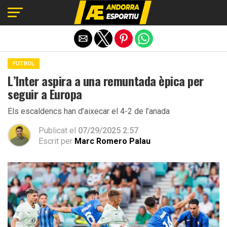
Exit mobile version
FUTBOL
L’Inter aspira a una remuntada èpica per
seguir a Europa
Els escaldencs han d’aixecar el 4-2 de l’anada
Publicat el
07/29/2025 2:57
Escrit per
Marc Romero Palau