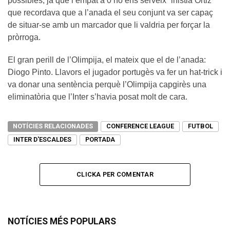
possibles, ja que l’empat a 0 no ens serveix” inistia Ortiz
que recordava que a l’anada el seu conjunt va ser capaç
de situar-se amb un marcador que li valdria per forçar la
pròrroga.
El gran perill de l’Olimpija, el mateix que el de l’anada:
Diogo Pinto. Llavors el jugador portugès va fer un hat-trick i
va donar una sentència perquè l’Olimpija capgirès una
eliminatòria que l’Inter s’havia posat molt de cara.
NOTÍCIES RELACIONADES
CONFERENCE LEAGUE
FUTBOL
INTER D'ESCALDES
PORTADA
CLICKA PER COMENTAR
NOTÍCIES MÉS POPULARS