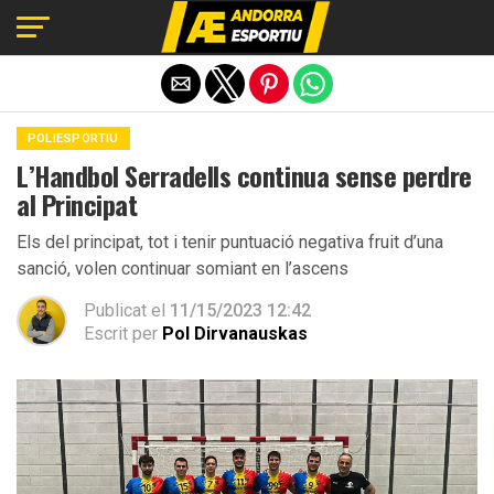
Exit mobile version
POLIESPORTIU
L’Handbol Serradells continua sense perdre
al Principat
Els del principat, tot i tenir puntuació negativa fruit d’una
sanció, volen continuar somiant en l’ascens
Publicat el
11/15/2023 12:42
Escrit per
Pol Dirvanauskas