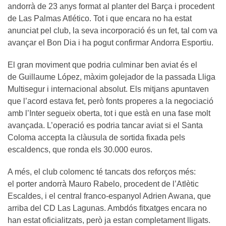
andorrà de 23 anys format al planter del Barça i procedent
de Las Palmas Atlético. Tot i que encara no ha estat
anunciat pel club, la seva incorporació és un fet, tal com va
avançar el Bon Dia i ha pogut confirmar Andorra Esportiu.
El gran moviment que podria culminar ben aviat és el
de Guillaume López, màxim golejador de la passada Lliga
Multisegur i internacional absolut. Els mitjans apuntaven
que l’acord estava fet, però fonts properes a la negociació
amb l’Inter segueix oberta, tot i que està en una fase molt
avançada. L’operació es podria tancar aviat si el Santa
Coloma accepta la clàusula de sortida fixada pels
escaldencs, que ronda els 30.000 euros.
A més, el club colomenc té tancats dos reforços més:
el porter andorrà Mauro Rabelo, procedent de l’Atlètic
Escaldes, i el central franco-espanyol Adrien Awana, que
arriba del CD Las Lagunas. Ambdós fitxatges encara no
han estat oficialitzats, però ja estan completament lligats.