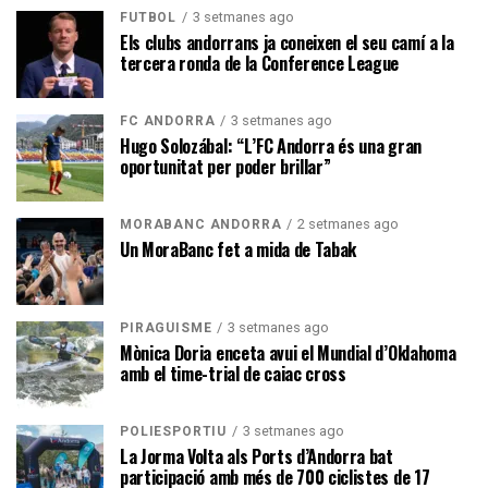
3 setmanes ago
FUTBOL
Els clubs andorrans ja coneixen el seu camí a la
tercera ronda de la Conference League
3 setmanes ago
FC ANDORRA
Hugo Solozábal: “L’FC Andorra és una gran
oportunitat per poder brillar”
2 setmanes ago
MORABANC ANDORRA
Un MoraBanc fet a mida de Tabak
3 setmanes ago
PIRAGÜISME
Mònica Doria enceta avui el Mundial d’Oklahoma
amb el time-trial de caiac cross
3 setmanes ago
POLIESPORTIU
La Jorma Volta als Ports d’Andorra bat
participació amb més de 700 ciclistes de 17