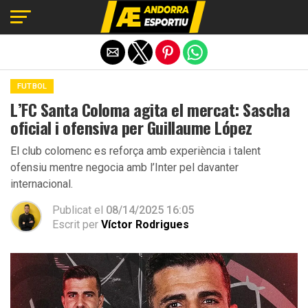
Exit mobile version
FUTBOL
L’FC Santa Coloma agita el mercat: Sascha
oficial i ofensiva per Guillaume López
El club colomenc es reforça amb experiència i talent
ofensiu mentre negocia amb l’Inter pel davanter
internacional.
Publicat el
08/14/2025 16:05
Escrit per
Víctor Rodrigues