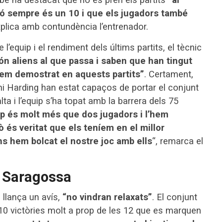
ió sempre és un 10 i que els jugadors també
xplica amb contundència l’entrenador.
’equip i el rendiment dels últims partits, el tècnic
ón aliens al que passa i saben que han tingut
hem demostrat en aquests partits”
. Certament,
ni Harding han estat capaços de portar el conjunt
lta i l’equip s’ha topat amb la barrera dels 75
p és molt més que dos jugadors i l’hem
és veritat que els teníem en el millor
s hem bolcat el nostre joc amb ells
“, remarca el
t Saragossa
 llança un avís,
“no vindran relaxats”
. El conjunt
10 victòries molt a prop de les 12 que es marquen