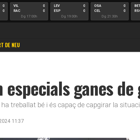
0
VIL
0
LEV
0
OSA
0
BE
0
RAC
0
ESP
0
CEL
0
RS
Dg 17:00h
Dg 19:00h
Dg 21:30h
T DE NEU
 especials ganes de
p ha treballat bé i és capaç de capgirar la situa
2024 11:37