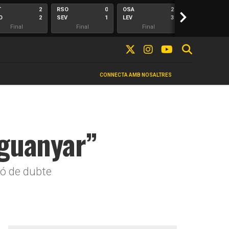
T
2
RSO
0
OSA
2
>
ALA
O
2
SEV
1
LEV
3
ELC
Final
Final
Final
Final
CONNECTA AMB NOSALTRES
 guanyar”
ció de dubte