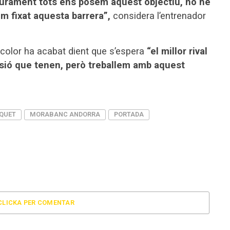
rament tots ens posem aquest objectiu, no he
em fixat aquesta barrera”,
considera l’entrenador
ricolor ha acabat dient que s’espera
“el millor rival
essió que tenen, però treballem amb aquest
QUET
MORABANC ANDORRA
PORTADA
CLICKA PER COMENTAR