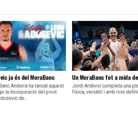
vic ja és del MoraBanc
Un MoraBanc fet a mida d
Banc Andorra ha tancat aquest
Jordi Ardèvol completa una pla
e la incorporació del pivot
física, versàtil i amb rols defin
dosevic de...