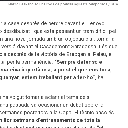
Natxo Lezkano en una roda de premsa aquesta temporada / BCA
r a casa després de perdre davant el Lenovo
 desdibuixat i que està passant un tram difícil pel
ten una nova jornada amb un objectiu clar, tornar a
illor versió davant el Casademont Saragossa. I és que
ia després de la victòria de Breogan al Palau, el
ital per la permanència.
“Sempre defenso el
a mateixa importància, aquest el que ens toca,
uanyar, estem treballant per a fer-ho”,
ha
ha volgut tornar a aclarir el tema dels
mana passada va ocasionar un debat sobre la
s setmanes posteriors a la Copa. El tècnic basc és
millor setmana d’entrenaments de tota la
 ha destacat que no es pren els partits
“al