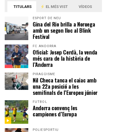
TITULARS
EL MÉS VIST
VÍDEOS
ESPORT DE NEU
Gina del Rio brilla a Noruega
amb un segon lloc al Blink
Festival
FC ANDORRA
Oficial: Josep Cerdà, la venda
més cara de la història de
l’Andorra
PIRAGÜISME
Nil Checa tanca el caiac amb
una 22a posició a les
semifinals de l’Europeu júnior
FUTBOL
Andorra convenç les
campiones d’Europa
POLIESPORTIU