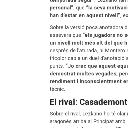
personal”
, que
“la seva motivac
han d’estar en aquest nivell”
, e
Sobre la versió poca anotadora de l
assevera que
“els jugadors no s
un nivell molt més alt del que 
després de l’aturada, ni Montero 
tricolor cap a un duel d’anotació a
punts.
“Jo crec que aquest equi
demostrat moltes vegades, però 
rendiment i inconscientment en
tècnic.
El rival: Casademon
Sobre el rival, Lezkano ho té clar i
aragonès arriba al Principat amb 