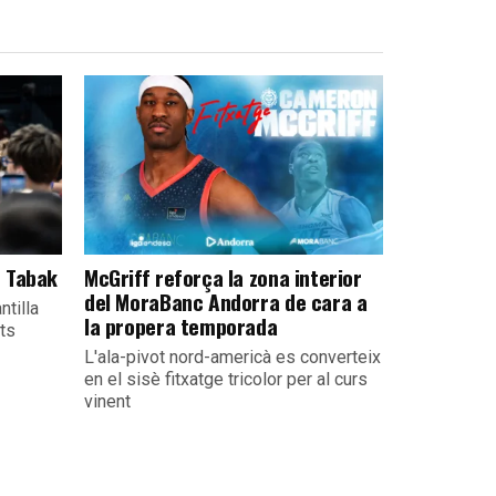
e Tabak
McGriff reforça la zona interior
del MoraBanc Andorra de cara a
ntilla
la propera temporada
its
L'ala-pivot nord-americà es converteix
en el sisè fitxatge tricolor per al curs
vinent