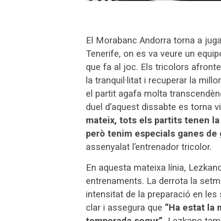
El Morabanc Andorra torna a juga
Tenerife, on es va veure un equipo
que fa al joc. Els tricolors afron
la tranquil·litat i recuperar la m
el partit agafa molta transcendènc
duel d’aquest dissabte es torna v
mateix, tots els partits tenen l
però tenim especials ganes de g
assenyalat l’entrenador tricolor.
En aquesta mateixa línia, Lezkano 
entrenaments. La derrota la set
intensitat de la preparació en le
clar i assegura que
“Ha estat la 
temporada segur”.
Lezkano també