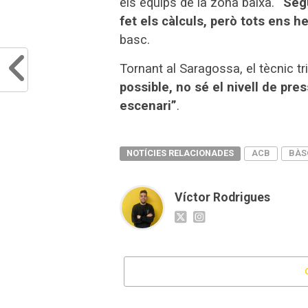
els equips de la zona baixa.
“Segu
fet els càlculs, però tots ens h
basc.
Tornant al Saragossa, el tècnic t
possible, no sé el nivell de pr
escenari”
.
NOTÍCIES RELACIONADES
ACB
BÀS
Víctor Rodrigues