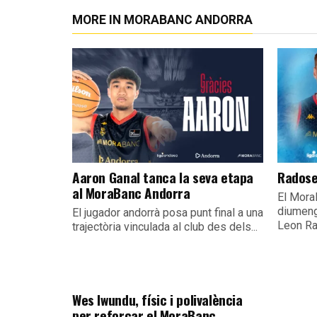
MORE IN MORABANC ANDORRA
Aaron Ganal tanca la seva etapa
Radose
al MoraBanc Andorra
El Mora
diumeng
El jugador andorrà posa punt final a una
Leon Ra
trajectòria vinculada al club des dels...
Wes Iwundu, físic i polivalència
per reforçar el MoraBanc