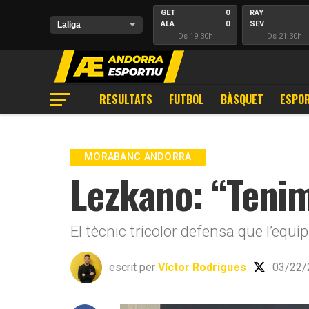
GET
0
RAY
ALA
0
SEV
Ds 19:30h
Ds 21:30h
RESULTATS
FUTBOL
BÀSQUET
ESPOR
MORABANC ANDORRA
Lezkano: “Tenim
El tècnic tricolor defensa que l’equi
escrit per
Víctor Rodrigues
03/22/