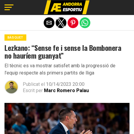
Exit mobile version
BÀSQUET
Lezkano: “Sense fe i sense la Bombonera
no hauríem guanyat”
El tècnic es va mostrar satisfet amb la progressió de
l’equip respecte als primers partits de lliga
Publicat el
10/14/2023 20:00
Escrit per
Marc Romero Palau