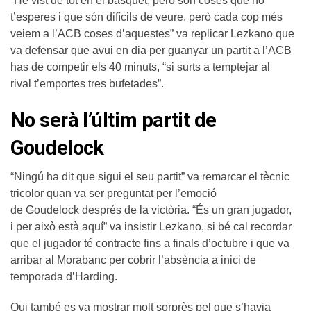
“He vist de tot en el bàsquet, però són coses que no
t’esperes i que són difícils de veure, però cada cop més
veiem a l’ACB coses d’aquestes” va replicar Lezkano que
va defensar que avui en dia per guanyar un partit a l’ACB
has de competir els 40 minuts, “si surts a temptejar al
rival t’emportes tres bufetades”.
No serà l’últim partit de
Goudelock
“Ningú ha dit que sigui el seu partit” va remarcar el tècnic
tricolor quan va ser preguntat per l’emoció
de Goudelock després de la victòria. “És un gran jugador,
i per això està aquí” va insistir Lezkano, si bé cal recordar
que el jugador té contracte fins a finals d’octubre i que va
arribar al Morabanc per cobrir l’absència a inici de
temporada d’Harding.
Qui també es va mostrar molt sorprès pel que s’havia