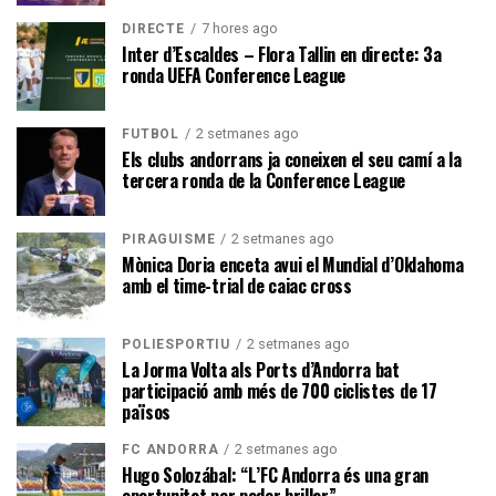
7 hores ago
DIRECTE
Inter d’Escaldes – Flora Tallin en directe: 3a
ronda UEFA Conference League
2 setmanes ago
FUTBOL
Els clubs andorrans ja coneixen el seu camí a la
tercera ronda de la Conference League
2 setmanes ago
PIRAGÜISME
Mònica Doria enceta avui el Mundial d’Oklahoma
amb el time-trial de caiac cross
2 setmanes ago
POLIESPORTIU
La Jorma Volta als Ports d’Andorra bat
participació amb més de 700 ciclistes de 17
països
2 setmanes ago
FC ANDORRA
Hugo Solozábal: “L’FC Andorra és una gran
oportunitat per poder brillar”