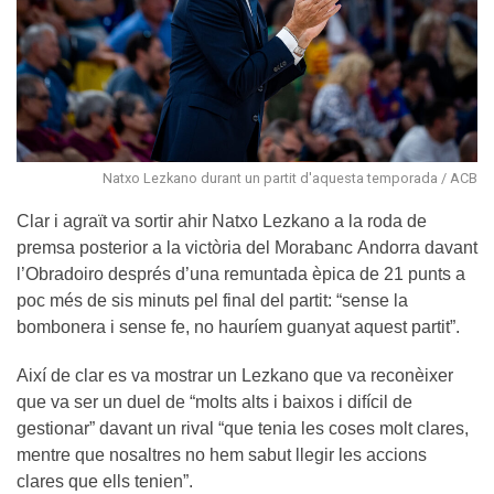
Natxo Lezkano durant un partit d'aquesta temporada / ACB
Clar i agraït va sortir ahir Natxo Lezkano a la roda de
premsa posterior a la victòria del Morabanc Andorra davant
l’Obradoiro després d’una remuntada èpica de 21 punts a
poc més de sis minuts pel final del partit: “sense la
bombonera i sense fe, no hauríem guanyat aquest partit”.
Així de clar es va mostrar un Lezkano que va reconèixer
que va ser un duel de “molts alts i baixos i difícil de
gestionar” davant un rival “que tenia les coses molt clares,
mentre que nosaltres no hem sabut llegir les accions
clares que ells tenien”.