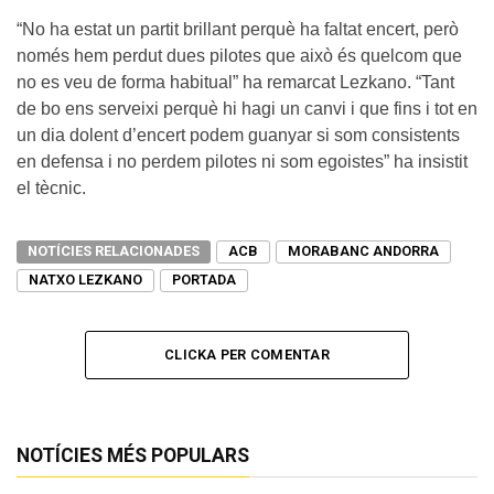
“No ha estat un partit brillant perquè ha faltat encert, però
només hem perdut dues pilotes que això és quelcom que
no es veu de forma habitual” ha remarcat Lezkano. “Tant
de bo ens serveixi perquè hi hagi un canvi i que fins i tot en
un dia dolent d’encert podem guanyar si som consistents
en defensa i no perdem pilotes ni som egoistes” ha insistit
el tècnic.
NOTÍCIES RELACIONADES
ACB
MORABANC ANDORRA
NATXO LEZKANO
PORTADA
CLICKA PER COMENTAR
NOTÍCIES MÉS POPULARS