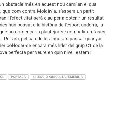
r un obstacle més en aquest nou camí en el qual
r, que com contra Moldàvia, s’espera un partit
an i l’efectivitat serà clau per a obtenir un resultat
ies han passat a la història de l’esport andorrà, la
erquè no començar a plantejar-se competir en fases
. Per ara, pel cap de les tricolors passar guanyar
der col·locar-se encara més líder del grup C1 de la
va perfecta per veure en quin nivell estem i
OL
PORTADA
SELECCIÓ ABSOLUTA FEMENINA