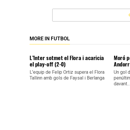
MORE IN FUTBOL
L’Inter sotmet el Flora i acaricia
Moró po
el play-off (2-0)
Andorra
L'equip de Felip Ortiz supera el Flora
Un gol d
Tallinn amb gols de Faysal i Berlanga
penúlti
davant...