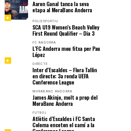
Aaron Ganal tanca la seva
etapa al MoraBanc Andorra
POLIESPORTIU
SCA U19 Women’s Beach Volley
First Round Qualifier – Dia 3
FC ANDORRA
L’FC Andorra mou fitxa per Pau
López
DIRECTE
Inter d’Escaldes – Flora Tallin
en directe: 3a ronda UEFA
Conference League
MORABANC ANDORRA
James Akinjo, molt a prop del
MoraBanc Andorra
FUTBOL
Atlètic d’Escaldes i FC Santa
Coloma enceten el camí a la
Conference League