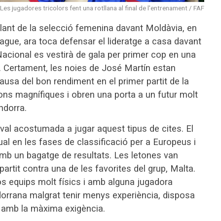
Les jugadores tricolors fent una rotllana al final de l'entrenament / FAF
illant de la selecció femenina davant Moldàvia, en
ague, ara toca defensar el lideratge a casa davant
Nacional es vestirà de gala per primer cop en una
 Certament, les noies de José Martín estan
usa del bon rendiment en el primer partit de la
ons magnífiques i obren una porta a un futur molt
ndorra.
ival acostumada a jugar aquest tipus de cites. El
ual en les fases de classificació per a Europeus i
b un bagatge de resultats. Les letones van
partit contra una de les favorites del grup, Malta.
dos equips molt físics i amb alguna jugadora
andorrana malgrat tenir menys experiència, disposa
 amb la màxima exigència.