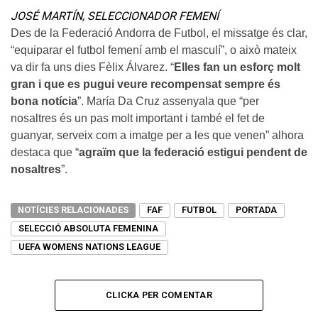
JOSÉ MARTÍN, SELECCIONADOR FEMENÍ
Des de la Federació Andorra de Futbol, el missatge és clar,
“equiparar el futbol femení amb el masculí”, o això mateix
va dir fa uns dies Fèlix Álvarez. “
Elles fan un esforç molt
gran i que es pugui veure recompensat sempre és
bona notícia
”. María Da Cruz assenyala que “per
nosaltres és un pas molt important i també el fet de
guanyar, serveix com a imatge per a les que venen” alhora
destaca que “
agraïm que la federació estigui pendent de
nosaltres
”.
NOTÍCIES RELACIONADES
FAF
FUTBOL
PORTADA
SELECCIÓ ABSOLUTA FEMENINA
UEFA WOMENS NATIONS LEAGUE
CLICKA PER COMENTAR