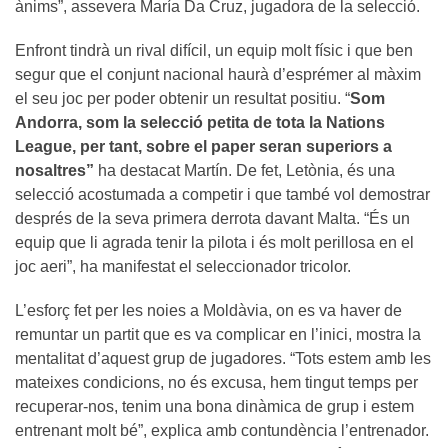
ànims”, assevera María Da Cruz, jugadora de la selecció.
Enfront tindrà un rival difícil, un equip molt físic i que ben
segur que el conjunt nacional haurà d’esprémer al màxim
el seu joc per poder obtenir un resultat positiu. “
Som
Andorra, som la selecció petita de tota la Nations
League, per tant, sobre el paper seran superiors a
nosaltres”
ha destacat Martín. De fet, Letònia, és una
selecció acostumada a competir i que també vol demostrar
després de la seva primera derrota davant Malta. “És un
equip que li agrada tenir la pilota i és molt perillosa en el
joc aeri”, ha manifestat el seleccionador tricolor.
L’esforç fet per les noies a Moldàvia, on es va haver de
remuntar un partit que es va complicar en l’inici, mostra la
mentalitat d’aquest grup de jugadores. “Tots estem amb les
mateixes condicions, no és excusa, hem tingut temps per
recuperar-nos, tenim una bona dinàmica de grup i estem
entrenant molt bé”, explica amb contundència l’entrenador.