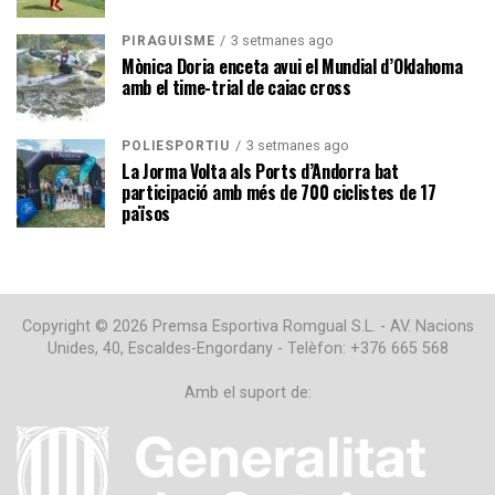
3 setmanes ago
PIRAGÜISME
Mònica Doria enceta avui el Mundial d’Oklahoma
amb el time-trial de caiac cross
3 setmanes ago
POLIESPORTIU
La Jorma Volta als Ports d’Andorra bat
participació amb més de 700 ciclistes de 17
països
Copyright © 2026 Premsa Esportiva Romgual S.L. - AV. Nacions
Unides, 40, Escaldes-Engordany - Telèfon: +376 665 568
Amb el suport de: