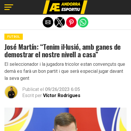
Exit mobile version
FUTBOL
José Martín: “Tenim il·lusió, amb ganes de
demostrar el nostre nivell a casa”
El seleccionador i la jugadora tricolor estan convençuts que
demà es farà un bon partit i que serà especial jugar davant
la seva gent
Publicat el
09/26/2023 6:05
Escrit per
Víctor Rodrigues