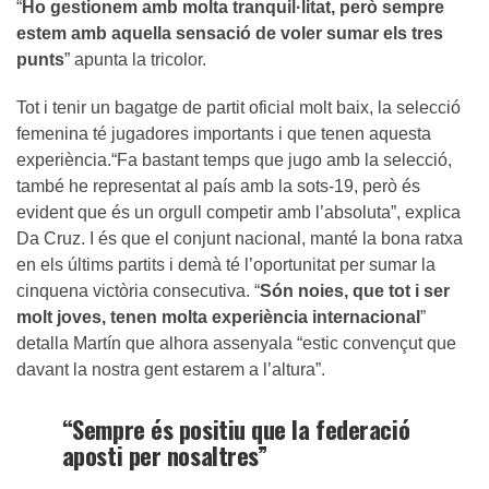
“
Ho gestionem amb molta tranquil·litat, però sempre
estem amb aquella sensació de voler sumar els tres
punts
” apunta la tricolor.
Tot i tenir un bagatge de partit oficial molt baix, la selecció
femenina té jugadores importants i que tenen aquesta
experiència.“Fa bastant temps que jugo amb la selecció,
també he representat al país amb la sots-19, però és
evident que és un orgull competir amb l’absoluta”, explica
Da Cruz. I és que el conjunt nacional, manté la bona ratxa
en els últims partits i demà té l’oportunitat per sumar la
cinquena victòria consecutiva. “
Són noies, que tot i ser
molt joves, tenen molta experiència internacional
”
detalla Martín que alhora assenyala “estic convençut que
davant la nostra gent estarem a l’altura”.
“Sempre és positiu que la federació
aposti per nosaltres”