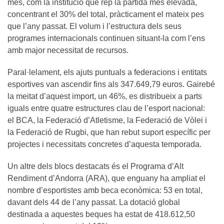
més, com la institució que rep la partida més elevada,
concentrant el 30% del total, pràcticament el mateix pes
que l’any passat. El volum i l’estructura dels seus
programes internacionals continuen situant-la com l’ens
amb major necessitat de recursos.
Paral·lelament, els ajuts puntuals a federacions i entitats
esportives van ascendir fins als 347.649,79 euros. Gairebé
la meitat d’aquest import, un 46%, es distribueix a parts
iguals entre quatre estructures clau de l’esport nacional:
el BCA, la Federació d’Atletisme, la Federació de Vòlei i
la Federació de Rugbi, que han rebut suport específic per
projectes i necessitats concretes d’aquesta temporada.
Un altre dels blocs destacats és el Programa d’Alt
Rendiment d’Andorra (ARA), que enguany ha ampliat el
nombre d’esportistes amb beca econòmica: 53 en total,
davant dels 44 de l’any passat. La dotació global
destinada a aquestes beques ha estat de 418.612,50