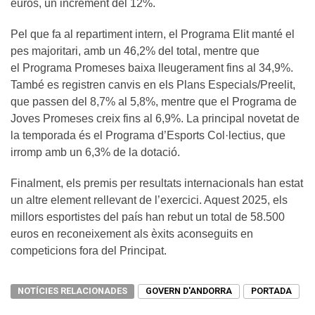
euros, un increment del 12%.
Pel que fa al repartiment intern, el Programa Elit manté el
pes majoritari, amb un 46,2% del total, mentre que
el Programa Promeses baixa lleugerament fins al 34,9%.
També es registren canvis en els Plans Especials/Preelit,
que passen del 8,7% al 5,8%, mentre que el Programa de
Joves Promeses creix fins al 6,9%. La principal novetat de
la temporada és el Programa d’Esports Col·lectius, que
irromp amb un 6,3% de la dotació.
Finalment, els premis per resultats internacionals han estat
un altre element rellevant de l’exercici. Aquest 2025, els
millors esportistes del país han rebut un total de 58.500
euros en reconeixement als èxits aconseguits en
competicions fora del Principat.
NOTÍCIES RELACIONADES
GOVERN D'ANDORRA
PORTADA