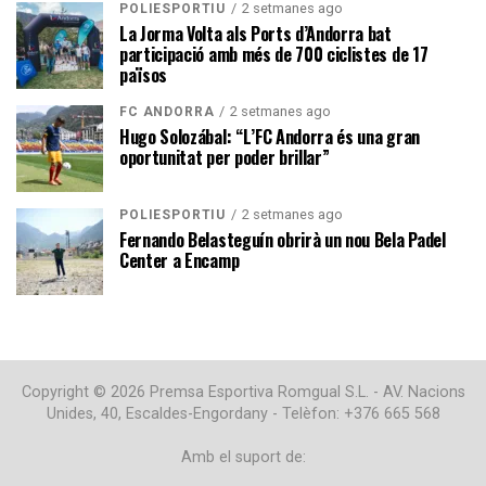
2 setmanes ago
POLIESPORTIU
La Jorma Volta als Ports d’Andorra bat
participació amb més de 700 ciclistes de 17
països
2 setmanes ago
FC ANDORRA
Hugo Solozábal: “L’FC Andorra és una gran
oportunitat per poder brillar”
2 setmanes ago
POLIESPORTIU
Fernando Belasteguín obrirà un nou Bela Padel
Center a Encamp
Copyright © 2026 Premsa Esportiva Romgual S.L. - AV. Nacions
Unides, 40, Escaldes-Engordany - Telèfon: +376 665 568
Amb el suport de: