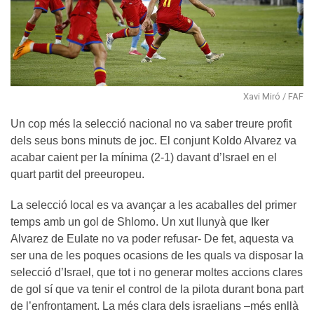
Xavi Miró / FAF
Un cop més la selecció nacional no va saber treure profit
dels seus bons minuts de joc. El conjunt Koldo Alvarez va
acabar caient per la mínima (2-1) davant d’Israel en el
quart partit del preeuropeu.
La selecció local es va avançar a les acaballes del primer
temps amb un gol de Shlomo. Un xut llunyà que Iker
Alvarez de Eulate no va poder refusar- De fet, aquesta va
ser una de les poques ocasions de les quals va disposar la
selecció d’Israel, que tot i no generar moltes accions clares
de gol sí que va tenir el control de la pilota durant bona part
de l’enfrontament. La més clara dels israelians –més enllà