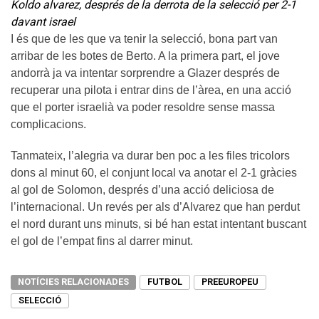
Koldo alvarez, després de la derrota de la selecció per 2-1
davant israel
I és que de les que va tenir la selecció, bona part van
arribar de les botes de Berto. A la primera part, el jove
andorrà ja va intentar sorprendre a Glazer després de
recuperar una pilota i entrar dins de l’àrea, en una acció
que el porter israelià va poder resoldre sense massa
complicacions.
Tanmateix, l’alegria va durar ben poc a les files tricolors
dons al minut 60, el conjunt local va anotar el 2-1 gràcies
al gol de Solomon, després d’una acció deliciosa de
l’internacional. Un revés per als d’Alvarez que han perdut
el nord durant uns minuts, si bé han estat intentant buscant
el gol de l’empat fins al darrer minut.
NOTÍCIES RELACIONADES
FUTBOL
PREEUROPEU
SELECCIÓ