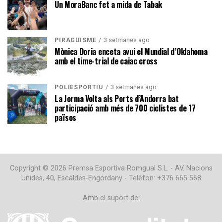
Un MoraBanc fet a mida de Tabak
3 setmanes ago
PIRAGÜISME
Mònica Doria enceta avui el Mundial d’Oklahoma
amb el time-trial de caiac cross
3 setmanes ago
POLIESPORTIU
La Jorma Volta als Ports d’Andorra bat
participació amb més de 700 ciclistes de 17
països
Copyright © 2026 Premsa Esportiva Romgual S.L. - AV. Nacions
Unides, 40, Escaldes-Engordany - Telèfon: +376 665 568
Amb el suport de: