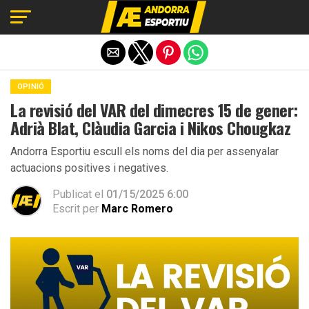
Exit mobile version
OPINIÓ
La revisió del VAR del dimecres 15 de gener:
Adrià Blat, Clàudia Garcia i Nikos Chougkaz
Andorra Esportiu escull els noms del dia per assenyalar
actuacions positives i negatives.
Publicat el
01/15/2025 6:00
Escrit per
Marc Romero