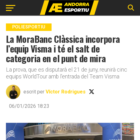
Go to mobile version
POLIESPORTIU
La MoraBanc Clàssica incorpora
l’equip Visma i té el salt de
categoria en el punt de mira
La prova, que es disputarà el 21 de juny, reunirà cinc
equips WorldTour amb l’entrada del Team Visma
escrit per
Víctor Rodrigues
06/01/2026 18:23