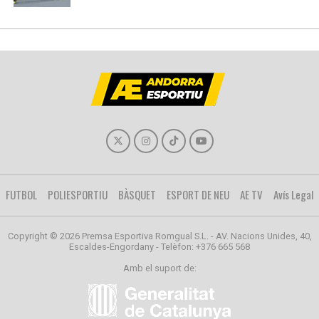
FUTBOL
POLIESPORTIU
BÀSQUET
ESPORT DE NEU
AE TV
Avís Legal
Copyright © 2026 Premsa Esportiva Romgual S.L. - AV. Nacions Unides, 40,
Escaldes-Engordany - Telèfon: +376 665 568
Amb el suport de: