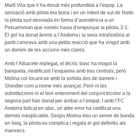
Martí Vila que li ha donat més profunditat a l’equip. La
sensació amb pilota era bona i en un intent de xut de Nieto
la pilota surt desviada en forma d’assistència a un
Petxarroman que només havia d’empunyar la pilota, 2-1.
El gol ha donat ànims a l’Andorra i la seva intrahistòria al
partit canviava amb una petita reacció que ha vingut amb
un domini de les accions més clares.
Amb l’Albacete replegat, el tècnic basc ha mogut la
banqueta, modificant l’esquema amb tres centrals, però
Molina col·locant-se amb la sortida des de darrere i
Sheidler com a home més avançat. Però ni les
substitucions ni el bon enteniment del conjunt tricolor a la
segona part han donat per arribar a l’empat. I amb l’FC
Andorra bolcat en atac, un altre error ha certificat una
derrota inexplicable. Sergio Molina treu un servei de banda
en llarg, la pilota es complica i regala el gol definitiu als
manxecs.