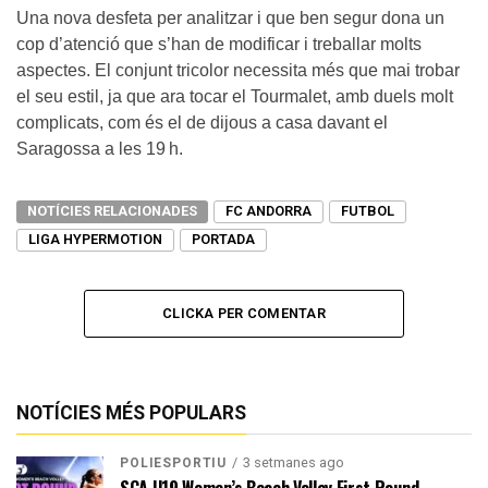
Una nova desfeta per analitzar i que ben segur dona un
cop d’atenció que s’han de modificar i treballar molts
aspectes. El conjunt tricolor necessita més que mai trobar
el seu estil, ja que ara tocar el Tourmalet, amb duels molt
complicats, com és el de dijous a casa davant el
Saragossa a les 19 h.
NOTÍCIES RELACIONADES
FC ANDORRA
FUTBOL
LIGA HYPERMOTION
PORTADA
CLICKA PER COMENTAR
NOTÍCIES MÉS POPULARS
3 setmanes ago
POLIESPORTIU
SCA U19 Women’s Beach Volley First Round