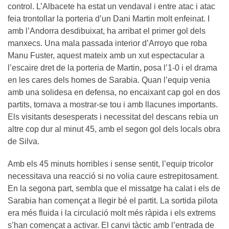
control. L’Albacete ha estat un vendaval i entre atac i atac
feia trontollar la porteria d’un Dani Martin molt enfeinat. I
amb l’Andorra desdibuixat, ha arribat el primer gol dels
manxecs. Una mala passada interior d’Arroyo que roba
Manu Fuster, aquest mateix amb un xut espectacular a
l’escaire dret de la porteria de Martin, posa l’1-0 i el drama
en les cares dels homes de Sarabia. Quan l’equip venia
amb una solidesa en defensa, no encaixant cap gol en dos
partits, tornava a mostrar-se tou i amb llacunes importants.
Els visitants desesperats i necessitat del descans rebia un
altre cop dur al minut 45, amb el segon gol dels locals obra
de Silva.
Amb els 45 minuts horribles i sense sentit, l’equip tricolor
necessitava una reacció si no volia caure estrepitosament.
En la segona part, sembla que el missatge ha calat i els de
Sarabia han començat a llegir bé el partit. La sortida pilota
era més fluida i la circulació molt més ràpida i els extrems
s’han començat a activar. El canvi tàctic amb l’entrada de