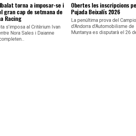
lbalat torna a imposar-se i
Obertes les inscripcions pe
 el gran cap de setmana de
Pujada Beixalís 2026
na Racing
La penúltima prova del Campio
d'Andorra d'Automobilisme de
sta s’imposa al Critèrium Ivan
Muntanya es disputarà el 26 de
entre Nora Sales i Daianne
completen...