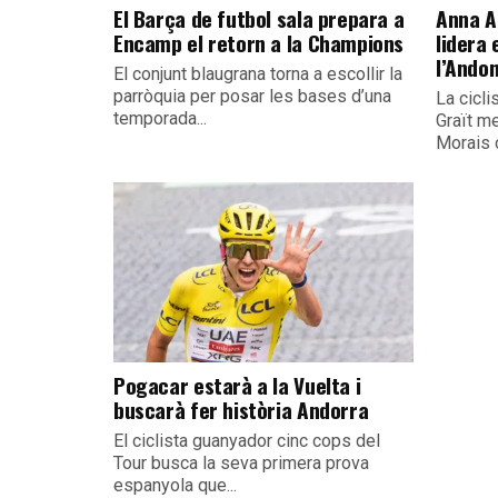
El Barça de futbol sala prepara a
Anna A
Encamp el retorn a la Champions
lidera
l’Ando
El conjunt blaugrana torna a escollir la
parròquia per posar les bases d’una
La cicli
temporada...
Graït m
Morais 
Pogacar estarà a la Vuelta i
buscarà fer història Andorra
El ciclista guanyador cinc cops del
Tour busca la seva primera prova
espanyola que...