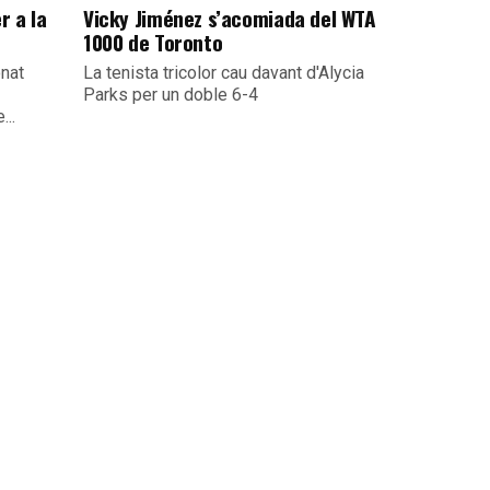
r a la
Vicky Jiménez s’acomiada del WTA
1000 de Toronto
nat
La tenista tricolor cau davant d'Alycia
Parks per un doble 6-4
...