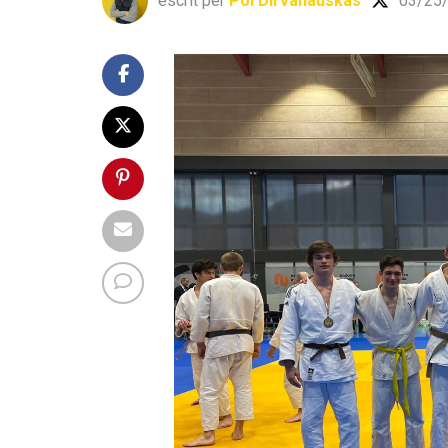
escrit per
Pol Dirvanauskas
03/25/