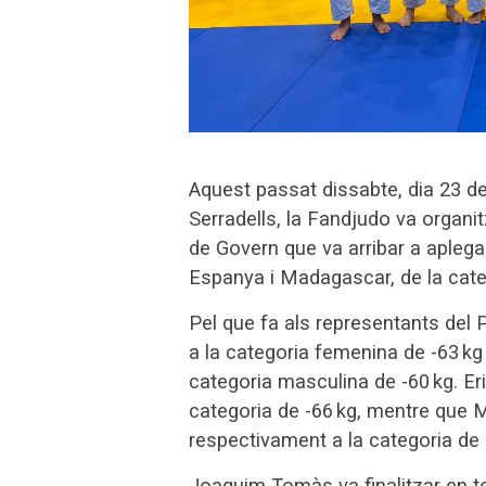
Aquest passat dissabte, dia 23 de
Serradells, la Fandjudo va organi
de Govern que va arribar a apleg
Espanya i Madagascar, de la cate
Pel que fa als representants del Pr
a la categoria femenina de -63 kg
categoria masculina de -60 kg. Er
categoria de -66 kg, mentre que M
respectivament a la categoria de 
Joaquim Tomàs va finalitzar en ter