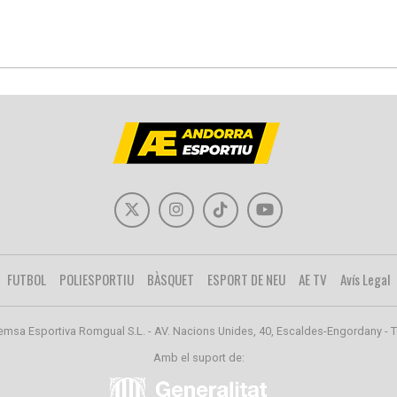
FUTBOL
POLIESPORTIU
BÀSQUET
ESPORT DE NEU
AE TV
Avís Legal
emsa Esportiva Romgual S.L. - AV. Nacions Unides, 40, Escaldes-Engordany - T
Amb el suport de: