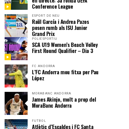
en directe: 3a ronda UEFA
Conference League
ESPORT DE NEU
Raül García i Andrea Pazos
posen rumb als ISU Junior
Grand Prix
POLIESPORTIU
SCA U19 Women’s Beach Volley
First Round Qualifier – Dia 3
FC ANDORRA
L’FC Andorra mou fitxa per Pau
López
MORABANC ANDORRA
James Akinjo, molt a prop del
MoraBanc Andorra
FUTBOL
Atlètic d’Escaldes i FC Santa