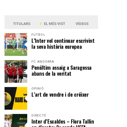
TITULARS
EL MÉS VIST
VÍDEOS
FUTBOL
L’Inter vol continuar escrivint
la seva història europea
FC ANDORRA
Penúltim assaig a Saragossa
abans de la veritat
OPINIÓ
L’art de vendre i de créixer
DIRECTE
Inter d’Escaldes – Flora Tallin