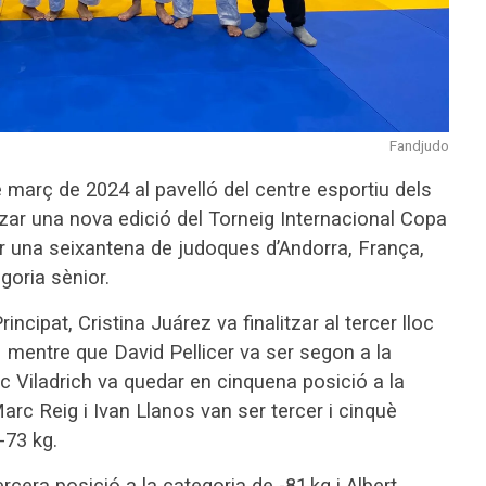
Fandjudo
 març de 2024 al pavelló del centre esportiu dels
tzar una nova edició del Torneig Internacional Copa
ar una seixantena de judoques d’Andorra, França,
goria sènior.
incipat, Cristina Juárez va finalitzar al tercer lloc
 mentre que David Pellicer va ser segon a la
ic Viladrich va quedar en cinquena posició a la
arc Reig i Ivan Llanos van ser tercer i cinquè
-73 kg.
cera posició a la categoria de -81 kg i Albert