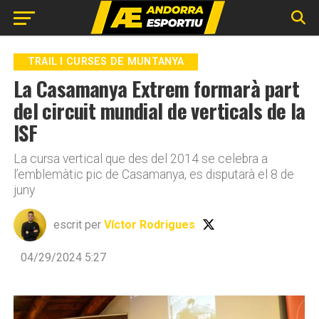
Go to mobile version
TRAIL I CURSES DE MUNTANYA
La Casamanya Extrem formarà part
del circuit mundial de verticals de la
ISF
La cursa vertical que des del 2014 se celebra a
l’emblemàtic pic de Casamanya, es disputarà el 8 de
juny
escrit per
Víctor Rodrigues
04/29/2024 5:27