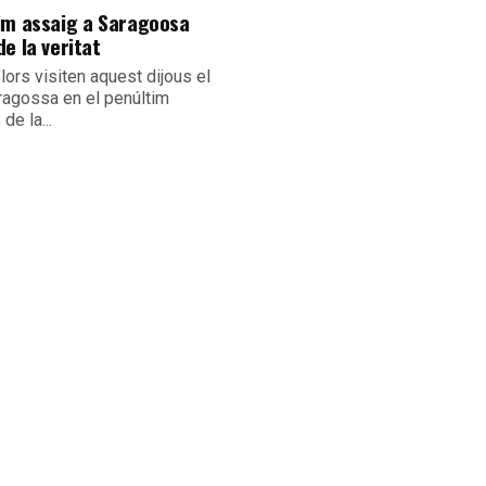
im assaig a Saragoosa
e la veritat
olors visiten aquest dijous el
ragossa en el penúltim
de la...