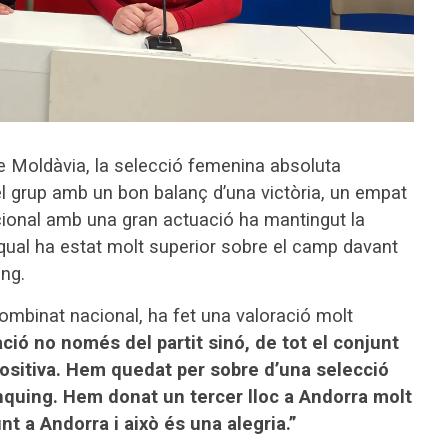
e Moldàvia, la selecció femenina absoluta
el grup amb un bon balanç d’una victòria, un empat
cional amb una gran actuació ha mantingut la
l qual ha estat molt superior sobre el camp davant
ing.
ombinat nacional, ha fet una valoració molt
ació no només del partit sinó, de tot el conjunt
positiva. Hem quedat per sobre d’una selecció
nquing. Hem donat un tercer lloc a Andorra molt
t a Andorra i això és una alegria.”