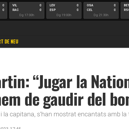
0
VIL
0
LEV
0
OSA
0
BE
0
RAC
0
ESP
0
CEL
0
RS
Dg 17:00h
Dg 19:00h
Dg 21:30h
T DE NEU
rtin: “Jugar la Natio
hem de gaudir del bon
l i la capitana, s’han mostrat encantats amb la