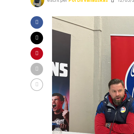
escrit per
Pol Dirvanauskas
12/05/