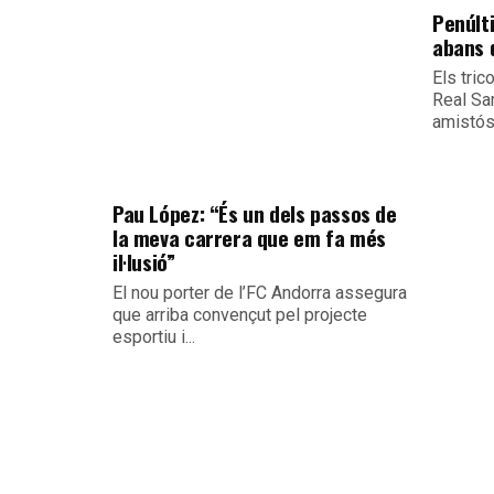
Penúlt
abans d
Els tric
Real Sa
amistós 
Pau López: “És un dels passos de
la meva carrera que em fa més
il·lusió”
El nou porter de l’FC Andorra assegura
que arriba convençut pel projecte
esportiu i...