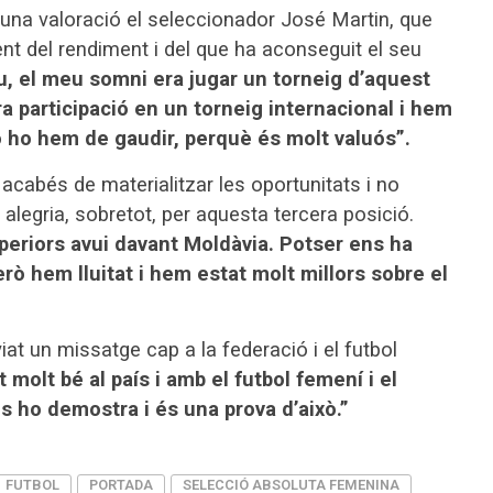
una valoració el seleccionador José Martin, que
nt del rendiment i del que ha aconseguit el seu
u, el meu somni era jugar un torneig d’aquest
a participació en un torneig internacional i hem
ò ho hem de gaudir, perquè és molt valuós”.
no acabés de materialitzar les oportunitats i no
 alegria, sobretot, per aquesta tercera posició.
uperiors avui davant Moldàvia. Potser ens ha
però hem lluitat i hem estat molt millors sobre el
iat un missatge cap a la federació i el futbol
t molt bé al país i amb el futbol femení i el
ens ho demostra i és una prova d’això.”
FUTBOL
PORTADA
SELECCIÓ ABSOLUTA FEMENINA