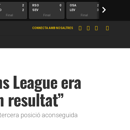
T
2
RSO
0
OSA
2
>
ALA
O
2
SEV
1
LEV
3
ELC
Final
Final
Final
Final
CONNECTA AMB NOSALTRES
ns League era
 resultat”
 tercera posició aconseguida