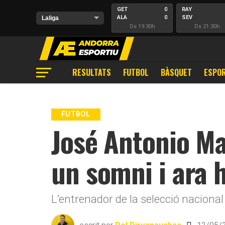
GET
0
RAY
ALA
0
SEV
Ds 19:30h
Ds 21:30h
RESULTATS
FUTBOL
BÀSQUET
ESPOR
FUTBOL
José Antonio Ma
un somni i ara 
L’entrenador de la selecció naciona