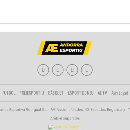
FUTBOL
POLIESPORTIU
BÀSQUET
ESPORT DE NEU
AE TV
Avís Legal
emsa Esportiva Romgual S.L. - AV. Nacions Unides, 40, Escaldes-Engordany - T
Amb el suport de: