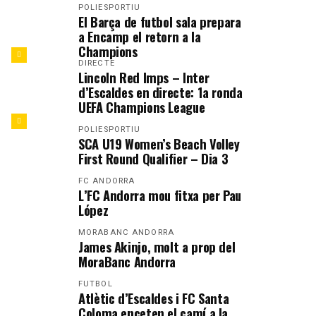
POLIESPORTIU
El Barça de futbol sala prepara
a Encamp el retorn a la
Champions
DIRECTE
Lincoln Red Imps – Inter
d’Escaldes en directe: 1a ronda
UEFA Champions League
POLIESPORTIU
SCA U19 Women’s Beach Volley
First Round Qualifier – Dia 3
FC ANDORRA
L’FC Andorra mou fitxa per Pau
López
MORABANC ANDORRA
James Akinjo, molt a prop del
MoraBanc Andorra
FUTBOL
Atlètic d’Escaldes i FC Santa
Coloma enceten el camí a la