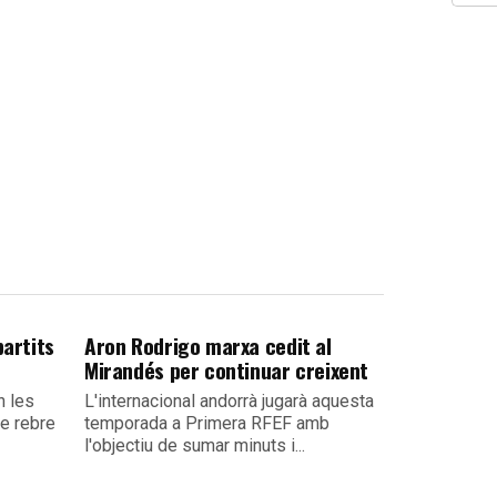
partits
Aron Rodrigo marxa cedit al
Mirandés per continuar creixent
n les
L'internacional andorrà jugarà aquesta
e rebre
temporada a Primera RFEF amb
l'objectiu de sumar minuts i...