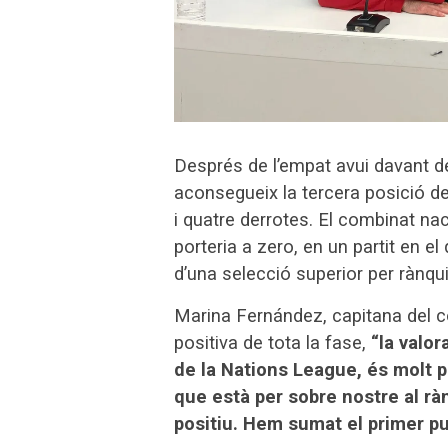
Després de l’empat avui davant d
aconsegueix la tercera posició d
i quatre derrotes. El combinat na
porteria a zero, en un partit en e
d’una selecció superior per rànqu
Marina Fernández, capitana del c
positiva de tota la fase,
“la valor
de la Nations League, és molt 
que està per sobre nostre al rà
positiu. Hem sumat el primer pun