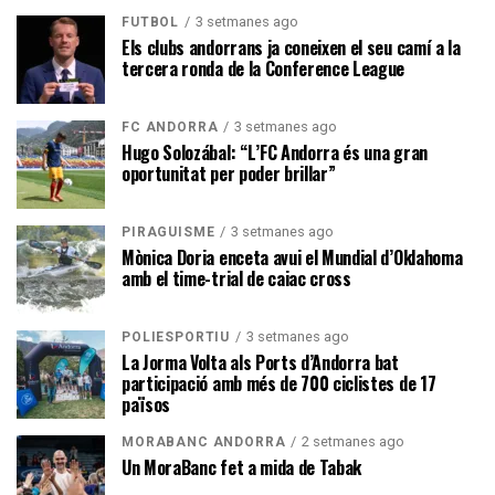
3 setmanes ago
FUTBOL
Els clubs andorrans ja coneixen el seu camí a la
tercera ronda de la Conference League
3 setmanes ago
FC ANDORRA
Hugo Solozábal: “L’FC Andorra és una gran
oportunitat per poder brillar”
3 setmanes ago
PIRAGÜISME
Mònica Doria enceta avui el Mundial d’Oklahoma
amb el time-trial de caiac cross
3 setmanes ago
POLIESPORTIU
La Jorma Volta als Ports d’Andorra bat
participació amb més de 700 ciclistes de 17
països
2 setmanes ago
MORABANC ANDORRA
Un MoraBanc fet a mida de Tabak