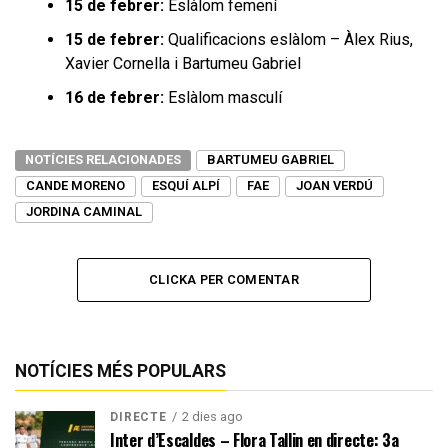
15 de febrer:
Eslàlom femení
15 de febrer:
Qualificacions eslàlom – Àlex Rius,
Xavier Cornella i Bartumeu Gabriel
16 de febrer:
Eslàlom masculí
NOTÍCIES RELACIONADES
BARTUMEU GABRIEL
CANDE MORENO
ESQUÍ ALPÍ
FAE
JOAN VERDÚ
JORDINA CAMINAL
CLICKA PER COMENTAR
NOTÍCIES MÉS POPULARS
2 dies ago
DIRECTE
Inter d’Escaldes – Flora Tallin en directe: 3a