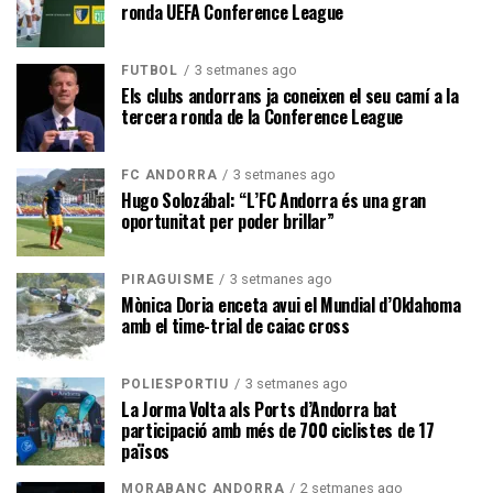
ronda UEFA Conference League
3 setmanes ago
FUTBOL
Els clubs andorrans ja coneixen el seu camí a la
tercera ronda de la Conference League
3 setmanes ago
FC ANDORRA
Hugo Solozábal: “L’FC Andorra és una gran
oportunitat per poder brillar”
3 setmanes ago
PIRAGÜISME
Mònica Doria enceta avui el Mundial d’Oklahoma
amb el time-trial de caiac cross
3 setmanes ago
POLIESPORTIU
La Jorma Volta als Ports d’Andorra bat
participació amb més de 700 ciclistes de 17
països
2 setmanes ago
MORABANC ANDORRA