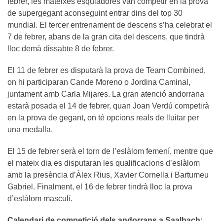
febrer, les mateixes esquiadores van competir en la prova
de supergegant aconseguint entrar dins del top 30
mundial. El tercer entrenament de descens s’ha celebrat el
7 de febrer, abans de la gran cita del descens, que tindrà
lloc demà dissabte 8 de febrer.
El 11 de febrer es disputarà la prova de Team Combined,
on hi participaran Cande Moreno o Jordina Caminal,
juntament amb Carla Mijares. La gran atenció andorrana
estarà posada el 14 de febrer, quan Joan Verdú competirà
en la prova de gegant, on té opcions reals de lluitar per
una medalla.
El 15 de febrer serà el torn de l’eslàlom femení, mentre que
el mateix dia es disputaran les qualificacions d’eslàlom
amb la presència d’Àlex Rius, Xavier Cornella i Bartumeu
Gabriel. Finalment, el 16 de febrer tindrà lloc la prova
d’eslàlom masculí.
Calendari de competició dels andorrans a Saalbach: