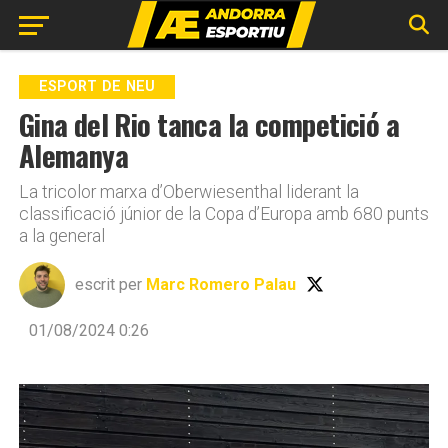
Go to mobile version
ESPORT DE NEU
Gina del Rio tanca la competició a
Alemanya
La tricolor marxa d’Oberwiesenthal liderant la
classificació júnior de la Copa d’Europa amb 680 punts
a la general
escrit per
Marc Romero Palau
01/08/2024 0:26