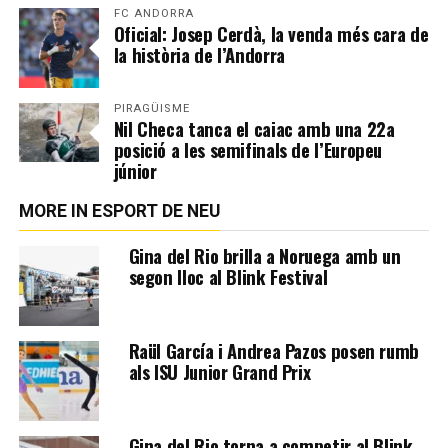
FC ANDORRA
Oficial: Josep Cerdà, la venda més cara de
la història de l’Andorra
PIRAGÜISME
Nil Checa tanca el caiac amb una 22a
posició a les semifinals de l’Europeu
júnior
MORE IN ESPORT DE NEU
Gina del Rio brilla a Noruega amb un
segon lloc al Blink Festival
Raül García i Andrea Pazos posen rumb
als ISU Junior Grand Prix
Gina del Rio torna a competir al Blink