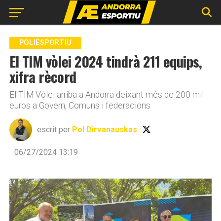
Go to mobile version
POLIESPORTIU
El TIM vòlei 2024 tindrà 211 equips,
xifra rècord
El TIM Vòlei arriba a Andorra deixant més de 200 mil
euros a Govern, Comuns i federacions
escrit per
Pol Dirvanauskas
06/27/2024 13:19