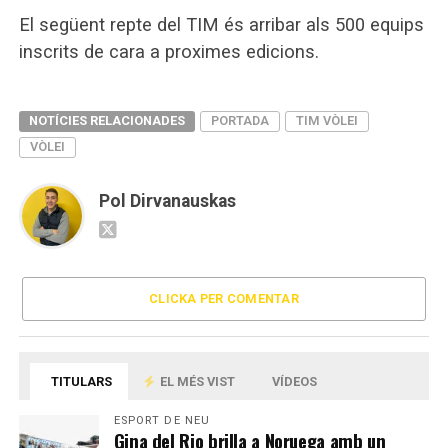
El següent repte del TIM és arribar als 500 equips
inscrits de cara a proximes edicions.
NOTÍCIES RELACIONADES
PORTADA
TIM VÒLEI
VÒLEI
Pol Dirvanauskas
CLICKA PER COMENTAR
TITULARS
EL MÉS VIST
VÍDEOS
ESPORT DE NEU
Gina del Rio brilla a Noruega amb un