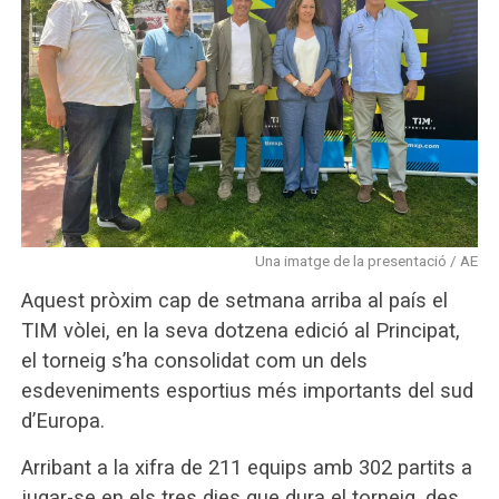
Una imatge de la presentació / AE
Aquest pròxim cap de setmana arriba al país el
TIM vòlei, en la seva dotzena edició al Principat,
el torneig s’ha consolidat com un dels
esdeveniments esportius més importants del sud
d’Europa.
Arribant a la xifra de 211 equips amb 302 partits a
jugar-se en els tres dies que dura el torneig, des