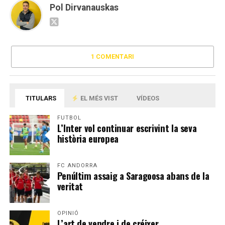
Pol Dirvanauskas
1 COMENTARI
TITULARS
EL MÉS VIST
VÍDEOS
FUTBOL
L’Inter vol continuar escrivint la seva
història europea
FC ANDORRA
Penúltim assaig a Saragoosa abans de la
veritat
OPINIÓ
L’art de vendre i de créixer