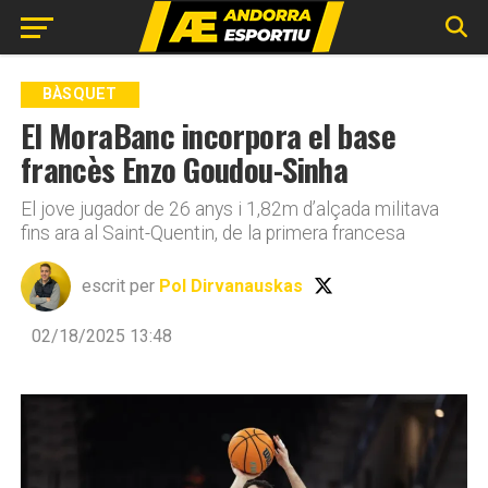
Go to mobile version
BÀSQUET
El MoraBanc incorpora el base
francès Enzo Goudou-Sinha
El jove jugador de 26 anys i 1,82m d’alçada militava
fins ara al Saint-Quentin, de la primera francesa
escrit per
Pol Dirvanauskas
02/18/2025 13:48