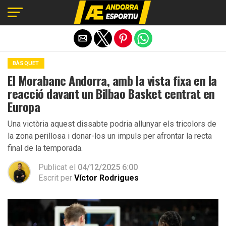
Exit mobile version
BÀSQUET
El Morabanc Andorra, amb la vista fixa en la
reacció davant un Bilbao Basket centrat en
Europa
Una victòria aquest dissabte podria allunyar els tricolors de
la zona perillosa i donar-los un impuls per afrontar la recta
final de la temporada.
Publicat el
04/12/2025 6:00
Escrit per
Víctor Rodrigues