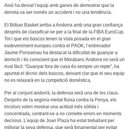
Això ha deixat l’equip amb ganes de demostrar que la
derrota va ser només un accident i no una tendència.
El Bilbao Basket arriba a Andorra amb una gran confiança
després de classificar-se per a la final de la FIBA EuroCup.
Tot i que els bascos tenen la vista posada en el gran
esdeveniment europeu contra el PAOK, l’entrenador
Jaume Ponsarnau ha destacat la dificultat de guanyar a
domicili i és conscient que el Morabanc Andorra no serà un
rival fàcil. “Guanyar fora de casa és sempre un repte”, ha
apuntat el tècnic dels bascos, deixant clar que el seu equip
no es relaxarà en la competició domèstica.
Per al conjunt andorrà, la defensa serà una de les claus.
Després de la segona meitat fluixa contra la Penya, els
tricolors volen mostrar una actitud més sòlida i
concentrada, centrant-se a no cometre errors en moments
decisius. L’equip de Joan Plaza ha estat treballant per
millorar la seva defensa, que serà fonamental per evitar