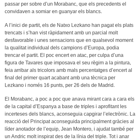
passar per sobre d’un Morabanc, que els precedents el
convidaven a somiar en guanyar els blancs.
A l’inici de partit, els de Natxo Lezkano han pagat els plats
trencats i s’han vist ràpidament amb un parcial molt
desfavorable i unes sensacions que en qualsevol moment
la qualitat individual dels campions d’Europa, podia
trencar el partit. El poc encert en atac, per culpa d’una
figura de Tavares que imposava el seu règim a la pintura,
feia arribar als tricolors amb mals percentatges d’encert al
final del primer quart acabant amb una tècnica per
Lezkano i només 16 punts, per 26 dels de Madrid.
El Morabanc, a poc a poc que anava mirant cara a cara els
de la capital d’Espanya a base de triples i aprofitant les
incerteses dels blancs, aconseguia capgirar l’electrònic. La
reacció del Principat aconseguida principalment gràcies al
líder anotador de l’equip, Jean Montero, i ajudat també per
un Andric molt inspirat des de la línia del triple. Tot i anar