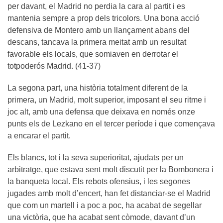
per davant, el Madrid no perdia la cara al partit i es
mantenia sempre a prop dels tricolors. Una bona acció
defensiva de Montero amb un llançament abans del
descans, tancava la primera meitat amb un resultat
favorable els locals, que somiaven en derrotar el
totpoderós Madrid. (41-37)
La segona part, una història totalment diferent de la
primera, un Madrid, molt superior, imposant el seu ritme i
joc alt, amb una defensa que deixava en només onze
punts els de Lezkano en el tercer període i que començava
a encarar el partit.
Els blancs, tot i la seva superioritat, ajudats per un
arbitratge, que estava sent molt discutit per la Bombonera i
la banqueta local. Els rebots ofensius, i les segones
jugades amb molt d’encert, han fet distanciar-se el Madrid
que com un martell i a poc a poc, ha acabat de segellar
una victòria, que ha acabat sent còmode, davant d’un