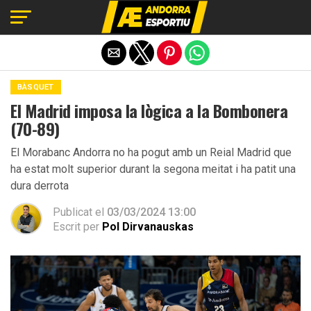
Exit mobile version
BÀSQUET
El Madrid imposa la lògica a la Bombonera
(70-89)
El Morabanc Andorra no ha pogut amb un Reial Madrid que
ha estat molt superior durant la segona meitat i ha patit una
dura derrota
Publicat el
03/03/2024 13:00
Escrit per
Pol Dirvanauskas