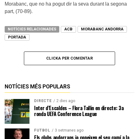
Morabanc, que no ha pogut dir la seva durant la segona
part, (70-89).
NOTÍCIES RELACIONADES
ACB
MORABANC ANDORRA
PORTADA
CLICKA PER COMENTAR
NOTÍCIES MÉS POPULARS
2 dies ago
DIRECTE
Inter d’Escaldes – Flora Tallin en directe: 3a
ronda UEFA Conference League
3 setmanes ago
FUTBOL
Els clubs andorrans ja coneixen el seu camí a la