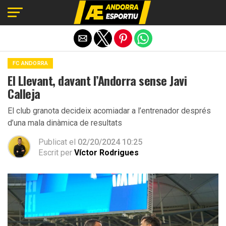
Exit mobile version
FC ANDORRA
El Llevant, davant l’Andorra sense Javi
Calleja
El club granota decideix acomiadar a l’entrenador després
d’una mala dinàmica de resultats
Publicat el
02/20/2024 10:25
Escrit per
Víctor Rodrigues