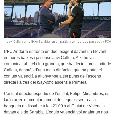
Javi Calleja amb Eder Sarabia, en un partit la temporada passada / FCA
L’FC Andorra enfronta un duel exigent davant un Llevant
en hores baixes i ja sense Javi Calleja. Així ho va
comunicar ahir el club granota, que ha decidit prescindir de
Calleja, després d’una mala dinàmica que ha portat el
conjunt valencià a allunyar-se a set punts de l’ascens
directe i a tres del
play-off
d’ascens a Primera.
L’actual director esportiu de l’entitat, Felipe Miñambres, es
farà càrrec momentàniament de l’equip i seurà a la
banqueta el dissabte a les 21.00 h al Ciutat de València
davant els de Sarabia. L’equip valencià vol agafar un nou