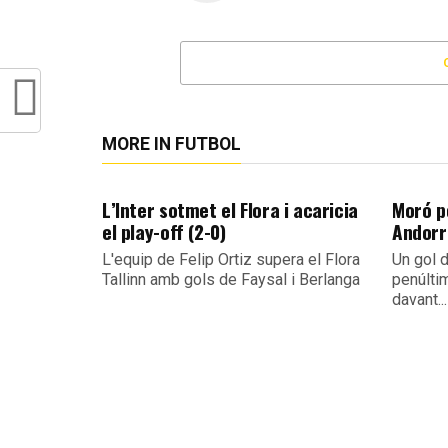
MORE IN FUTBOL
L’Inter sotmet el Flora i acaricia
Moró po
el play-off (2-0)
Andorra
L'equip de Felip Ortiz supera el Flora
Un gol d
Tallinn amb gols de Faysal i Berlanga
penúlti
davant...