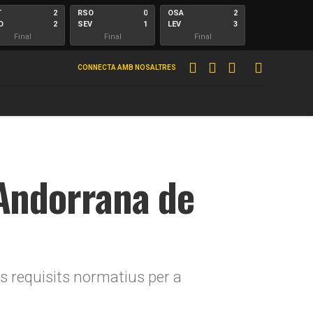
T
2
RSO
0
OSA
2
O
2
SEV
1
LEV
3
Final
Final
Final
R
2
VLL
1
AND
1
CONNECTA AMB NOSALTRES
2
2
RAC
4
DEP
2
Final
Final
Final
L
1
AND
1
SPG
3
C
4
DEP
2
ZAR
1
Final
Final
Final
S
X
1
0
ALM
0
CUL
1
 Andorrana de
U
C
1
4
BUR
0
ALB
2
Final
Final
Final
Final
ls requisits normatius per a