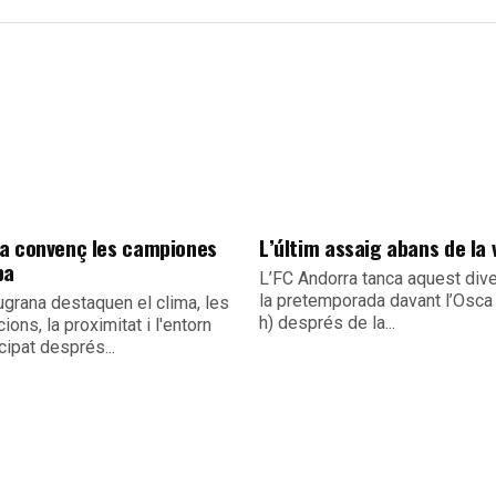
a convenç les campiones
L’últim assaig abans de la 
pa
L’FC Andorra tanca aquest div
la pretemporada davant l’Osca
ugrana destaquen el clima, les
h) després de la...
cions, la proximitat i l'entorn
cipat després...