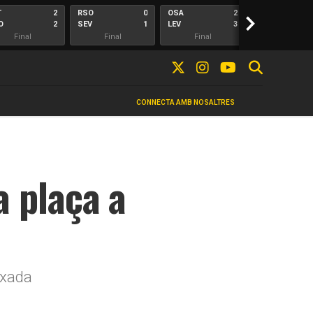
T
2
RSO
0
OSA
2
>
ALA
O
2
SEV
1
LEV
3
ELC
Final
Final
Final
Final
CONNECTA AMB NOSALTRES
a plaça a
ixada