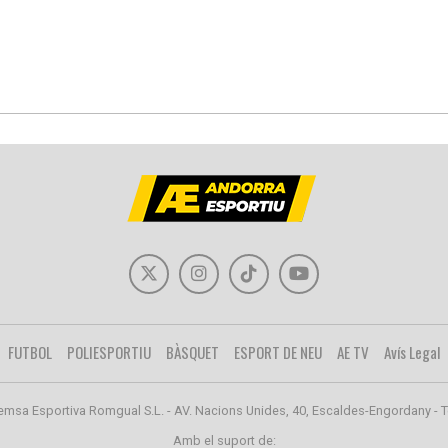
FUTBOL
POLIESPORTIU
BÀSQUET
ESPORT DE NEU
AE TV
Avís Legal
emsa Esportiva Romgual S.L. - AV. Nacions Unides, 40, Escaldes-Engordany - T
Amb el suport de: