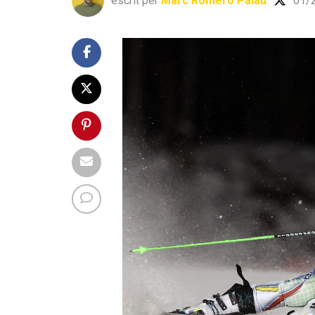
escrit per
Marc Romero Palau
01/