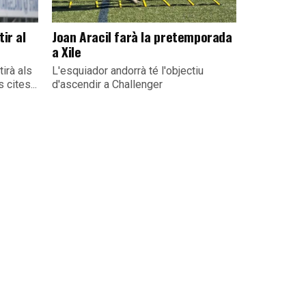
ir al
Joan Aracil farà la pretemporada
a Xile
irà als
L'esquiador andorrà té l'objectiu
 cites...
d'ascendir a Challenger