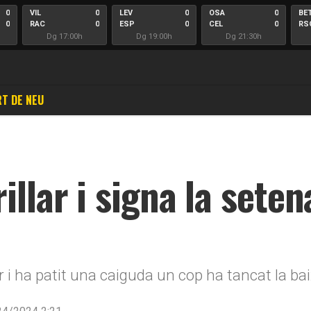
0
VIL
0
LEV
0
OSA
0
BE
0
RAC
0
ESP
0
CEL
0
RS
Dg 17:00h
Dg 19:00h
Dg 21:30h
T DE NEU
illar i signa la seten
der i ha patit una caiguda un cop ha tancat la ba