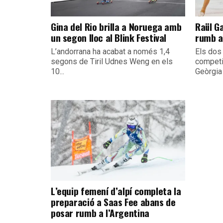
Gina del Rio brilla a Noruega amb
Raül G
un segon lloc al Blink Festival
rumb al
L’andorrana ha acabat a només 1,4
Els dos
segons de Tiril Udnes Weng en els
competir
10...
Geòrgia 
L’equip femení d’alpí completa la
preparació a Saas Fee abans de
posar rumb a l’Argentina