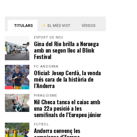
TITULARS
EL MÉS VIST
VÍDEOS
ESPORT DE NEU
Gina del Rio brilla a Noruega
amb un segon lloc al Blink
Festival
FC ANDORRA
Oficial: Josep Cerdà, la venda
més cara de la història de
l’Andorra
PIRAGÜISME
Nil Checa tanca el caiac amb
una 22a posició a les
semifinals de l’Europeu júnior
FUTBOL
Andorra convenç les
campiones d’Europa