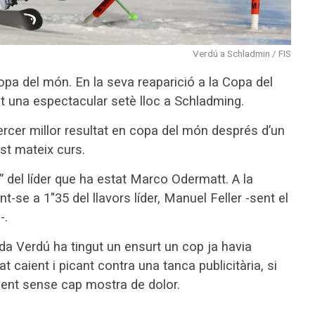
Verdú a Schladmin / FIS
copa del món. En la seva reaparició a la Copa del
t una espectacular setè lloc a Schladming.
rcer millor resultat en copa del món després d’un
est mateix curs.
2” del líder que ha estat Marco Odermatt. A la
se a 1″35 del llavors líder, Manuel Feller -sent el
-.
ada Verdú ha tingut un ensurt un cop ja havia
 caient i picant contra una tanca publicitària, si
ament sense cap mostra de dolor.