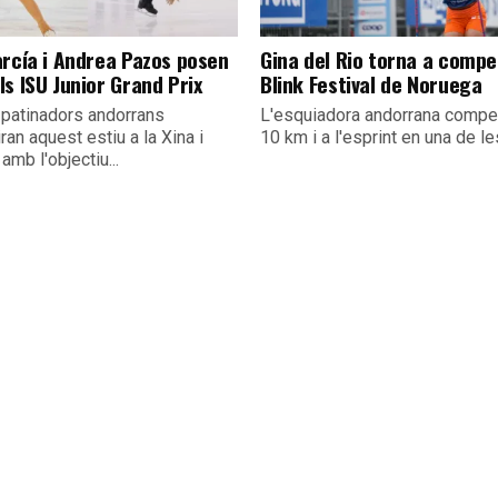
arcía i Andrea Pazos posen
Gina del Rio torna a compet
s ISU Junior Grand Prix
Blink Festival de Noruega
 patinadors andorrans
L'esquiadora andorrana compet
an aquest estiu a la Xina i
10 km i a l'esprint en una de les
amb l'objectiu...