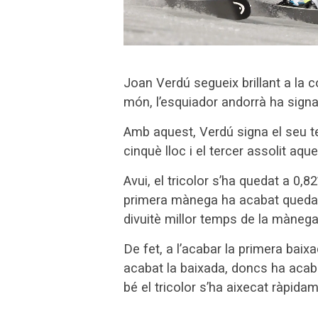
Joan Verdú segueix brillant a la 
món, l’esquiador andorrà ha signa
Amb aquest, Verdú signa el seu te
cinquè lloc i el tercer assolit aqu
Avui, el tricolor s’ha quedat a 0,8
primera mànega ha acabat quedant-
divuitè millor temps de la mànega
De fet, a l’acabar la primera baix
acabat la baixada, doncs ha acabat
bé el tricolor s’ha aixecat ràpid