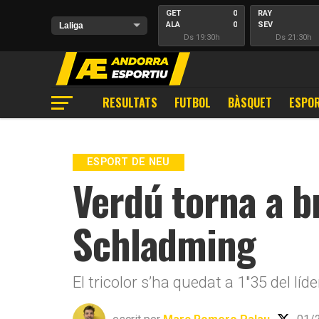
GET
0
RAY
ALA
0
SEV
Ds 19:30h
Ds 21:30h
RESULTATS
FUTBOL
BÀSQUET
ESPOR
ESPORT DE NEU
Verdú torna a br
Schladming
El tricolor s’ha quedat a 1″35 del lí