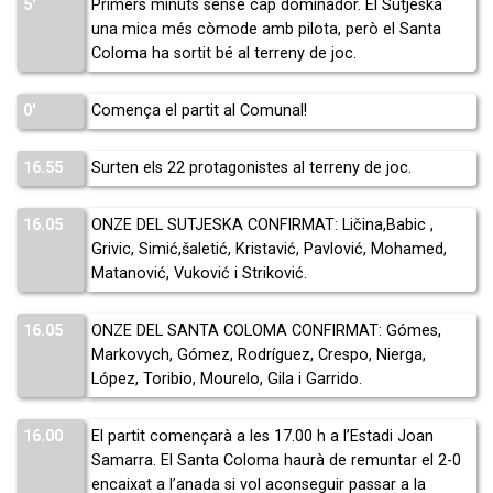
5′
Primers minuts sense cap dominador. El Sutjeska
una mica més còmode amb pilota, però el Santa
Coloma ha sortit bé al terreny de joc.
0′
Comença el partit al Comunal!
16.55
Surten els 22 protagonistes al terreny de joc.
16.05
ONZE DEL SUTJESKA CONFIRMAT: Ličina,Babic ,
Grivic, Simić,šaletić, Kristavić, Pavlović, Mohamed,
Matanović, Vuković i Striković.
16.05
ONZE DEL SANTA COLOMA CONFIRMAT: Gómes,
Markovych, Gómez, Rodríguez, Crespo, Nierga,
López, Toribio, Mourelo, Gila i Garrido.
16.00
El partit començarà a les 17.00 h a l’Estadi Joan
Samarra. El Santa Coloma haurà de remuntar el 2-0
encaixat a l’anada si vol aconseguir passar a la