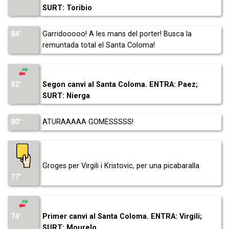
SURT: Toribio
84′
Garridooooo! A les mans del porter! Busca la
remuntada total el Santa Coloma!
82′
Segon canvi al Santa Coloma. ENTRA: Paez;
SURT: Nierga
80′
ATURAAAAA GOMESSSSS!
Groges per Virgili i Kristovic, per una picabaralla.
77′
74′
Primer canvi al Santa Coloma. ENTRA: Virgili;
SURT: Mourelo