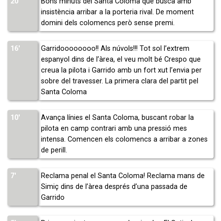
20′
Bons minuts del Santa Coloma que busca amb
insistència arribar a la porteria rival. De moment
domini dels colomencs però sense premi.
16′
Garridoooooooo!! Als núvols!!! Tot sol l’extrem
espanyol dins de l’àrea, el veu molt bé Crespo que
creua la pilota i Garrido amb un fort xut l’envia per
sobre del travesser. La primera clara del partit pel
Santa Coloma
10′
Avança línies el Santa Coloma, buscant robar la
pilota en camp contrari amb una pressió mes
intensa. Comencen els colomencs a arribar a zones
de perill.
7′
Reclama penal el Santa Coloma! Reclama mans de
Simiç dins de l’àrea després d’una passada de
Garrido