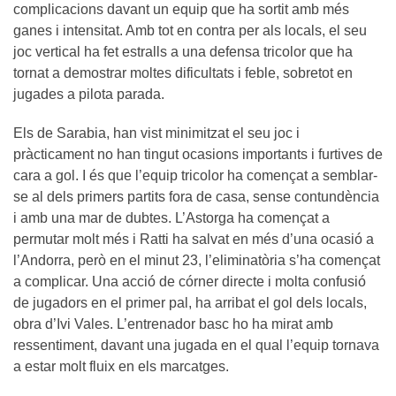
complicacions davant un equip que ha sortit amb més
ganes i intensitat. Amb tot en contra per als locals, el seu
joc vertical ha fet estralls a una defensa tricolor que ha
tornat a demostrar moltes dificultats i feble, sobretot en
jugades a pilota parada.
Els de Sarabia, han vist minimitzat el seu joc i
pràcticament no han tingut ocasions importants i furtives de
cara a gol. I és que l’equip tricolor ha començat a semblar-
se al dels primers partits fora de casa, sense contundència
i amb una mar de dubtes. L’Astorga ha començat a
permutar molt més i Ratti ha salvat en més d’una ocasió a
l’Andorra, però en el minut 23, l’eliminatòria s’ha començat
a complicar. Una acció de córner directe i molta confusió
de jugadors en el primer pal, ha arribat el gol dels locals,
obra d’Ivi Vales. L’entrenador basc ho ha mirat amb
ressentiment, davant una jugada en el qual l’equip tornava
a estar molt fluix en els marcatges.