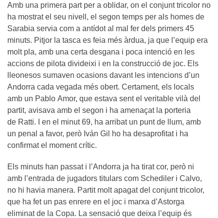
Amb una primera part per a oblidar, on el conjunt tricolor no
ha mostrat el seu nivell, el segon temps per als homes de
Sarabia servia com a antídot al mal fer dels primers 45
minuts. Pitjor la tasca es feia més àrdua, ja que l’equip era
molt pla, amb una certa desgana i poca intenció en les
accions de pilota divideixi i en la construcció de joc. Els
lleonesos sumaven ocasions davant les intencions d’un
Andorra cada vegada més obert. Certament, els locals
amb un Pablo Amor, que estava sent el veritable vilà del
partit, avisava amb el segon i ha amenaçat la porteria
de Ratti. I en el minut 69, ha arribat un punt de llum, amb
un penal a favor, però Iván Gil ho ha desaprofitat i ha
confirmat el moment crític.
Els minuts han passat i l’Andorra ja ha tirat cor, però ni
amb l’entrada de jugadors titulars com Schediler i Calvo,
no hi havia manera. Partit molt apagat del conjunt tricolor,
que ha fet un pas enrere en el joc i marxa d’Astorga
eliminat de la Copa. La sensació que deixa l’equip és