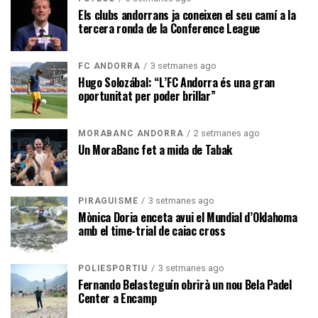
Els clubs andorrans ja coneixen el seu camí a la
tercera ronda de la Conference League
3 setmanes ago
FC ANDORRA
Hugo Solozábal: “L’FC Andorra és una gran
oportunitat per poder brillar”
2 setmanes ago
MORABANC ANDORRA
Un MoraBanc fet a mida de Tabak
3 setmanes ago
PIRAGÜISME
Mònica Doria enceta avui el Mundial d’Oklahoma
amb el time-trial de caiac cross
3 setmanes ago
POLIESPORTIU
Fernando Belasteguín obrirà un nou Bela Padel
Center a Encamp