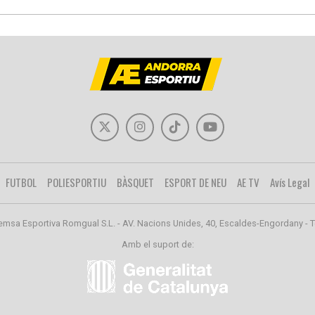
FUTBOL
POLIESPORTIU
BÀSQUET
ESPORT DE NEU
AE TV
Avís Legal
emsa Esportiva Romgual S.L. - AV. Nacions Unides, 40, Escaldes-Engordany - T
Amb el suport de: