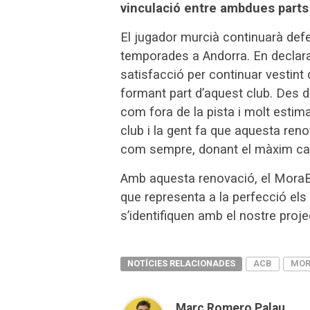
vinculació entre ambdues parts 
El jugador murcià continuarà def
temporades a Andorra. En declara
satisfacció per continuar vestint 
formant part d’aquest club. Des d
com fora de la pista i molt estima
club i la gent fa que aquesta reno
com sempre, donant el màxim cada 
Amb aquesta renovació, el MoraBa
que representa a la perfecció els 
s’identifiquen amb el nostre proje
NOTÍCIES RELACIONADES
ACB
MOR
Marc Romero Palau