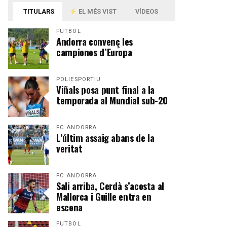
TITULARS
EL MÉS VIST
VÍDEOS
FUTBOL
Andorra convenç les
campiones d’Europa
POLIESPORTIU
Viñals posa punt final a la
temporada al Mundial sub-20
FC ANDORRA
L’últim assaig abans de la
veritat
FC ANDORRA
Sali arriba, Cerdà s’acosta al
Mallorca i Guille entra en
escena
FUTBOL