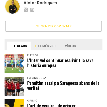
Víctor Rodrigues
CLICKA PER COMENTAR
TITULARS
EL MÉS VIST
VÍDEOS
FUTBOL
L’Inter vol continuar escrivint la seva
història europea
FC ANDORRA
Penúltim assaig a Saragoosa abans de la
veritat
OPINIÓ
L’art de vendre i de créixer