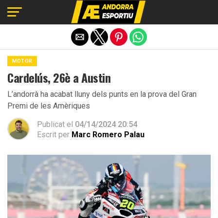
Exit mobile version
MOTOR
Cardelús, 26è a Austin
L’andorrà ha acabat lluny dels punts en la prova del Gran
Premi de les Amèriques
Publicat el
04/14/2024 20:54
Escrit per
Marc Romero Palau