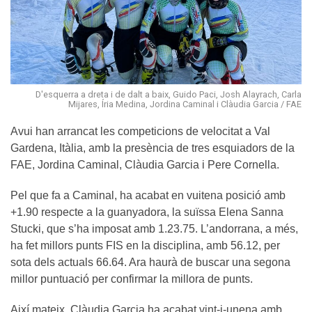
D'esquerra a dreta i de dalt a baix, Guido Paci, Josh Alayrach, Carla
Mijares, Íria Medina, Jordina Caminal i Clàudia Garcia / FAE
Avui han arrancat les competicions de velocitat a Val
Gardena, Itàlia, amb la presència de tres esquiadors de la
FAE, Jordina Caminal, Clàudia Garcia i Pere Cornella.
Pel que fa a Caminal, ha acabat en vuitena posició amb
+1.90 respecte a la guanyadora, la suïssa Elena Sanna
Stucki, que s’ha imposat amb 1.23.75. L’andorrana, a més,
ha fet millors punts FIS en la disciplina, amb 56.12, per
sota dels actuals 66.64. Ara haurà de buscar una segona
millor puntuació per confirmar la millora de punts.
Així mateix, Clàudia Garcia ha acabat vint-i-unena amb