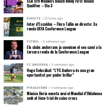
SCA U19 Women’s Beach Volley First Round
Qualifier – Dia 3
22 hores ago
DIRECTE
Inter d’Escaldes – Flora Tallin en directe: 3a
ronda UEFA Conference League
3 setmanes ago
FUTBOL
Els clubs andorrans ja coneixen el seu camí a la
tercera ronda de la Conference League
2 setmanes ago
FC ANDORRA
Hugo Solozábal: “L’FC Andorra és una gran
oportunitat per poder brillar”
3 setmanes ago
PIRAGÜISME
Mònica Doria enceta avui el Mundial d’Oklahoma
amb el time-trial de caiac cross