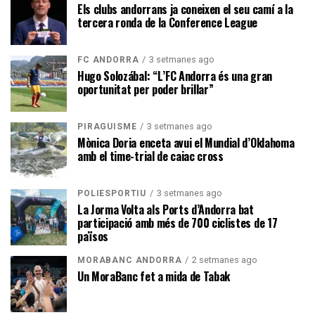
Els clubs andorrans ja coneixen el seu camí a la
tercera ronda de la Conference League
3 setmanes ago
FC ANDORRA
Hugo Solozábal: “L’FC Andorra és una gran
oportunitat per poder brillar”
3 setmanes ago
PIRAGÜISME
Mònica Doria enceta avui el Mundial d’Oklahoma
amb el time-trial de caiac cross
3 setmanes ago
POLIESPORTIU
La Jorma Volta als Ports d’Andorra bat
participació amb més de 700 ciclistes de 17
països
2 setmanes ago
MORABANC ANDORRA
Un MoraBanc fet a mida de Tabak