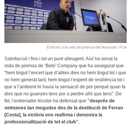
El tècnic a la sala de premsa del Nacional / FCA
Satisfacció i fins i tot un punt alleugerit. Així ha sonat la
roda de premsa de ‘Beto’ Company que ha assegurat que
“hem tingut l’encert que d’altres dies no hem tingut tot i que
no hem generat tant; hem tingut l’esperit de resiliència tot i
que a l’ambient hi havia la sensació de por perquè quan fa
dies que no guanyes tens por a perdre allò que tens”. De
fet, l’entrenador tricolor ha defensat que
“després de
setmanes tan mogudes des de la destitució de Ferran
[Costa], la victòria ens reafirma i demostra la
professionalització de tot el club”
.