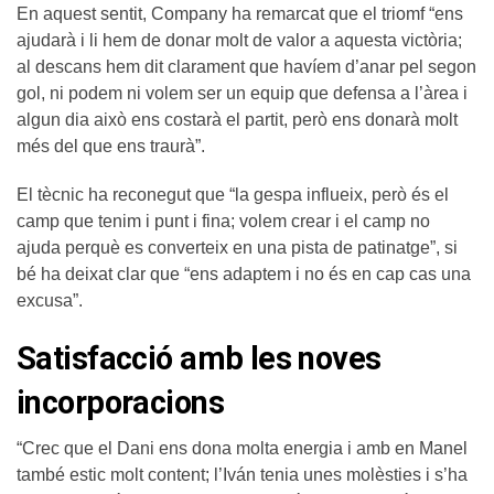
En aquest sentit, Company ha remarcat que el triomf “ens
ajudarà i li hem de donar molt de valor a aquesta victòria;
al descans hem dit clarament que havíem d’anar pel segon
gol, ni podem ni volem ser un equip que defensa a l’àrea i
algun dia això ens costarà el partit, però ens donarà molt
més del que ens traurà”.
El tècnic ha reconegut que “la gespa influeix, però és el
camp que tenim i punt i fina; volem crear i el camp no
ajuda perquè es converteix en una pista de patinatge”, si
bé ha deixat clar que “ens adaptem i no és en cap cas una
excusa”.
Satisfacció amb les noves
incorporacions
“Crec que el Dani ens dona molta energia i amb en Manel
també estic molt content; l’Iván tenia unes molèsties i s’ha