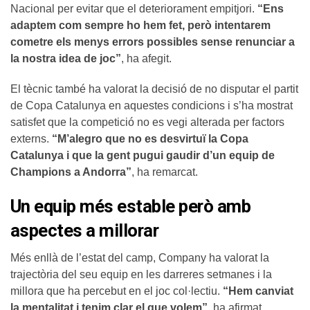
Nacional per evitar que el deteriorament empitjori.
“Ens
adaptem com sempre ho hem fet, però intentarem
cometre els menys errors possibles sense renunciar a
la nostra idea de joc”
, ha afegit.
El tècnic també ha valorat la decisió de no disputar el partit
de Copa Catalunya en aquestes condicions i s’ha mostrat
satisfet que la competició no es vegi alterada per factors
externs.
“M’alegro que no es desvirtuï la Copa
Catalunya i que la gent pugui gaudir d’un equip de
Champions a Andorra”
, ha remarcat.
Un equip més estable però amb
aspectes a millorar
Més enllà de l’estat del camp, Company ha valorat la
trajectòria del seu equip en les darreres setmanes i la
millora que ha percebut en el joc col·lectiu.
“Hem canviat
la mentalitat i tenim clar el que volem”
, ha afirmat.