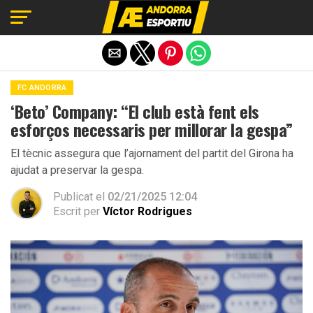
Exit mobile version
FC ANDORRA
‘Beto’ Company: “El club està fent els
esforços necessaris per millorar la gespa”
El tècnic assegura que l’ajornament del partit del Girona ha
ajudat a preservar la gespa.
Publicat el
02/21/2025 12:04
Escrit per
Víctor Rodrigues