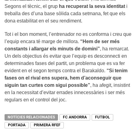
Segons el tècnic, el grup
ha recuperat la seva identitat
i
treballa des d’una base sòlida cada setmana, fet que els
dona estabilitat en el seu rendiment.
Tot i el bon moment, l’entrenador no es conforma i creu que
l’equip encara té marge de millora.
“Hem de ser més
constants i allargar els minuts de domini”
, ha remarcat.
Un dels objectius és evitar que l’equip es desconnecti en
determinades fases del partit, un problema que es va fer
evident en el segon temps contra el Barakaldo.
“Si tenim
fases on el rival ens supera, hem d’aconseguir que
siguin tan curtes com sigui possible”
, ha afegit, insistint
en la necessitat d’evitar errades innecessàries i ser més
regulars en el control del joc.
NOTÍCIES RELACIONADES
FC ANDORRA
FUTBOL
PORTADA
PRIMERA RFEF