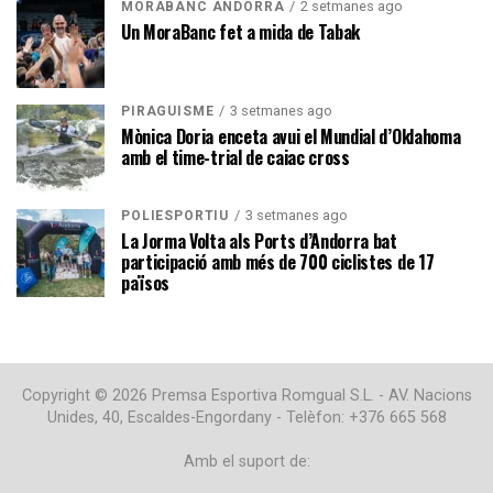
2 setmanes ago
MORABANC ANDORRA
Un MoraBanc fet a mida de Tabak
3 setmanes ago
PIRAGÜISME
Mònica Doria enceta avui el Mundial d’Oklahoma
amb el time-trial de caiac cross
3 setmanes ago
POLIESPORTIU
La Jorma Volta als Ports d’Andorra bat
participació amb més de 700 ciclistes de 17
països
Copyright © 2026 Premsa Esportiva Romgual S.L. - AV. Nacions
Unides, 40, Escaldes-Engordany - Telèfon: +376 665 568
Amb el suport de: