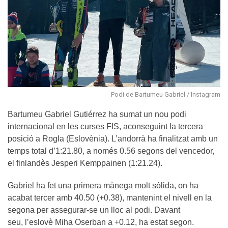
Podi de Bartumeu Gabriel / Instagram
Bartumeu Gabriel Gutiérrez ha sumat un nou podi
internacional en les curses FIS, aconseguint la tercera
posició a Rogla (Eslovènia). L’andorrà ha finalitzat amb un
temps total d’1:21.80, a només 0.56 segons del vencedor,
el finlandès Jesperi Kemppainen (1:21.24).
Gabriel ha fet una primera mànega molt sòlida, on ha
acabat tercer amb 40.50 (+0.38), mantenint el nivell en la
segona per assegurar-se un lloc al podi. Davant
seu, l’eslovè Miha Oserban a +0.12, ha estat segon.