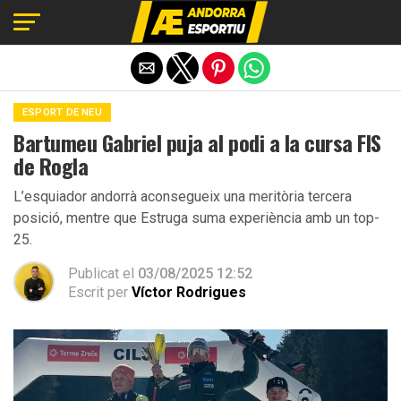
Exit mobile version
ESPORT DE NEU
Bartumeu Gabriel puja al podi a la cursa FIS
de Rogla
L’esquiador andorrà aconsegueix una meritòria tercera
posició, mentre que Estruga suma experiència amb un top-
25.
Publicat el
03/08/2025 12:52
Escrit per
Víctor Rodrigues