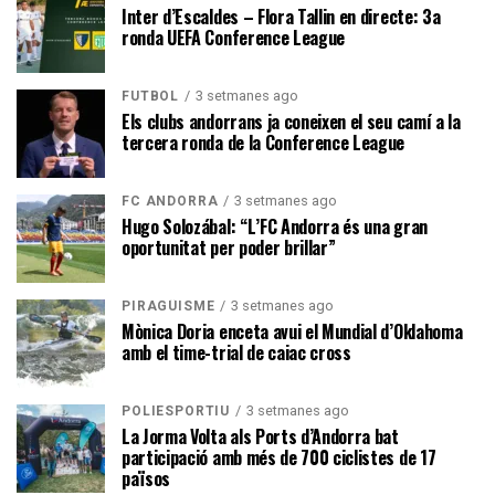
Inter d’Escaldes – Flora Tallin en directe: 3a
ronda UEFA Conference League
3 setmanes ago
FUTBOL
Els clubs andorrans ja coneixen el seu camí a la
tercera ronda de la Conference League
3 setmanes ago
FC ANDORRA
Hugo Solozábal: “L’FC Andorra és una gran
oportunitat per poder brillar”
3 setmanes ago
PIRAGÜISME
Mònica Doria enceta avui el Mundial d’Oklahoma
amb el time-trial de caiac cross
3 setmanes ago
POLIESPORTIU
La Jorma Volta als Ports d’Andorra bat
participació amb més de 700 ciclistes de 17
països