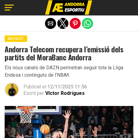
Exit mobile version
BÀSQUET
Andorra Telecom recupera l’emissió dels
partits del MoraBanc Andorra
Els nous canals de DAZN permetran seguir tota la Lliga
Endesa i continguts de l’NBAñ.
Publicat el
12/11/2025 11:56
Escrit per
Víctor Rodrigues