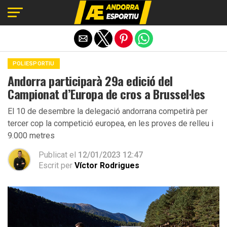
Exit mobile version
POLIESPORTIU
Andorra participarà 29a edició del
Campionat d’Europa de cros a Brussel·les
El 10 de desembre la delegació andorrana competirà per
tercer cop la competició europea, en les proves de relleu i
9.000 metres
Publicat el
12/01/2023 12:47
Escrit per
Víctor Rodrigues