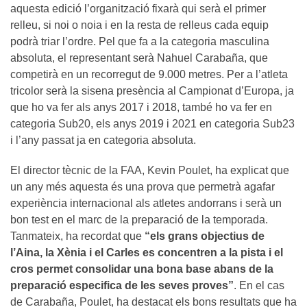
aquesta edició l’organització fixarà qui serà el primer
relleu, si noi o noia i en la resta de relleus cada equip
podrà triar l’ordre. Pel que fa a la categoria masculina
absoluta, el representant serà Nahuel Carabaña, que
competirà en un recorregut de 9.000 metres. Per a l’atleta
tricolor serà la sisena presència al Campionat d’Europa, ja
que ho va fer als anys 2017 i 2018, també ho va fer en
categoria Sub20, els anys 2019 i 2021 en categoria Sub23
i l’any passat ja en categoria absoluta.
El director tècnic de la FAA, Kevin Poulet, ha explicat que
un any més aquesta és una prova que permetrà agafar
experiència internacional als atletes andorrans i serà un
bon test en el marc de la preparació de la temporada.
Tanmateix, ha recordat que
“els grans objectius de
l’Aina, la Xènia i el Carles es concentren a la pista i el
cros permet consolidar una bona base abans de la
preparació especifica de les seves proves”
. En el cas
de Carabaña, Poulet, ha destacat els bons resultats que ha