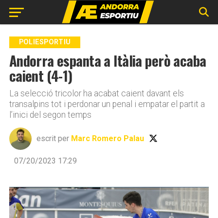
Go to mobile version
POLIESPORTIU
Andorra espanta a Itàlia però acaba
caient (4-1)
La selecció tricolor ha acabat caient davant els
transalpins tot i perdonar un penal i empatar el partit a
l’inici del segon temps
escrit per
Marc Romero Palau
07/20/2023 17:29