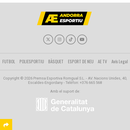
FUTBOL
POLIESPORTIU
BÀSQUET
ESPORT DE NEU
AE TV
Avís Legal
Copyright © 2026 Premsa Esportiva Romgual S.L. - AV. Nacions Unides, 40,
Escaldes-Engordany - Telèfon: +376 665 568
Amb el suport de: