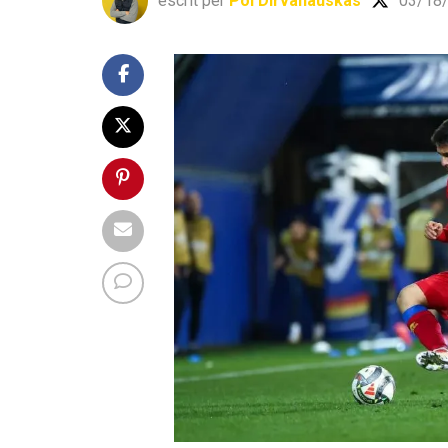
escrit per
Pol Dirvanauskas
03/18/