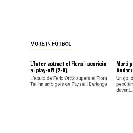
MORE IN FUTBOL
L’Inter sotmet el Flora i acaricia
Moró po
el play-off (2-0)
Andorra
L'equip de Felip Ortiz supera el Flora
Un gol d
Tallinn amb gols de Faysal i Berlanga
penúlti
davant...