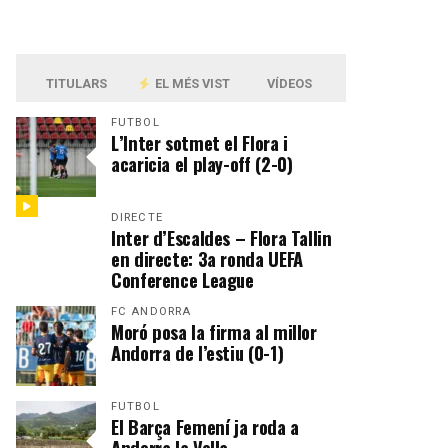
TITULARS
EL MÉS VIST
VÍDEOS
FUTBOL
L’Inter sotmet el Flora i
acaricia el play-off (2-0)
DIRECTE
Inter d’Escaldes – Flora Tallin
en directe: 3a ronda UEFA
Conference League
FC ANDORRA
Moró posa la firma al millor
Andorra de l’estiu (0-1)
FUTBOL
El Barça Femení ja roda a
Andorra la Vella