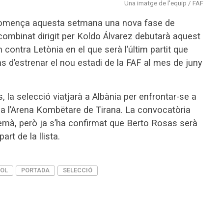
Una imatge de l'equip / FAF
 comença aquesta setmana una nova fase de
 combinat dirigit per Koldo Álvarez debutarà aquest
contra Letònia en el que serà l’últim partit que
ns d’estrenar el nou estadi de la FAF al mes de juny
, la selecció viatjarà a Albània per enfrontar-se a
s a l’Arena Kombëtare de Tirana. La convocatòria
demà, però ja s’ha confirmat que Berto Rosas serà
rt de la llista.
OL
PORTADA
SELECCIÓ