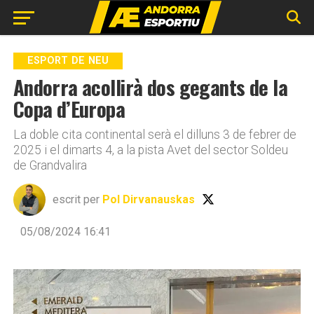
Go to mobile version
ESPORT DE NEU
Andorra acollirà dos gegants de la
Copa d’Europa
La doble cita continental serà el dilluns 3 de febrer de
2025 i el dimarts 4, a la pista Avet del sector Soldeu
de Grandvalira
escrit per
Pol Dirvanauskas
05/08/2024 16:41