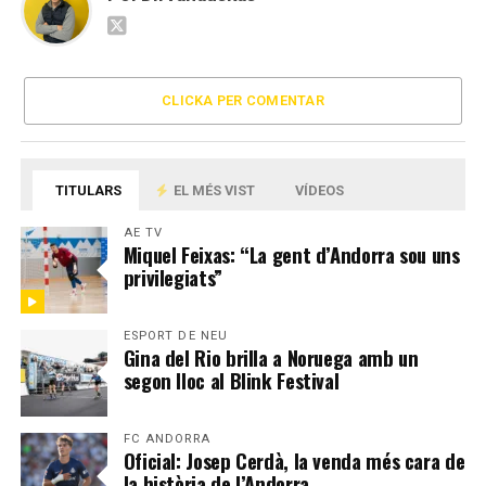
CLICKA PER COMENTAR
TITULARS
EL MÉS VIST
VÍDEOS
AE TV
Miquel Feixas: “La gent d’Andorra sou uns
privilegiats”
ESPORT DE NEU
Gina del Rio brilla a Noruega amb un
segon lloc al Blink Festival
FC ANDORRA
Oficial: Josep Cerdà, la venda més cara de
la història de l’Andorra