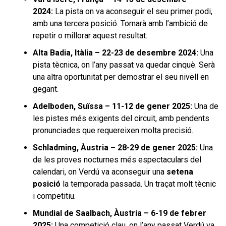
2024:
La pista on va aconseguir el seu primer podi,
amb una tercera posició. Tornarà amb l’ambició de
repetir o millorar aquest resultat.
Alta Badia, Itàlia – 22-23 de desembre 2024:
Una
pista tècnica, on l’any passat va quedar cinquè. Serà
una altra oportunitat per demostrar el seu nivell en
gegant.
Adelboden, Suïssa – 11-12 de gener 2025:
Una de
les pistes més exigents del circuit, amb pendents
pronunciades que requereixen molta precisió.
Schladming, Àustria – 28-29 de gener 2025:
Una
de les proves nocturnes més espectaculars del
calendari, on Verdú va aconseguir una
setena
posició
la temporada passada. Un traçat molt tècnic
i competitiu.
Mundial de Saalbach, Àustria – 6-19 de febrer
2025:
Una competició clau, on l’any passat Verdú va