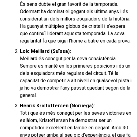
És sens dubte el gran favorit de la temporada.
Odermatt ha dominat el gegant els últims anys i és
considerat un dels millors esquiadors de la història.
Ha guanyat múltiples globus de cristall i s’espera
que continuï liderant aquesta temporada. La seva
regularitat fa que sigui l’home a batre en cada prova.
Loic Meillard (Suïssa):
Meillard és conegut per la seva consistència.
Sempre es manté en les primeres posicions i és un
dels esquiadors més regulars del circuit. Té la
capacitat de competir a alt nivell en qualsevol pista i
ja ho va demostrar l’any passat quedant segon de la
general.
Henrik Kristoffersen (Noruega):
Tot i que és més conegut per les seves victòries en
eslàlom, Kristoffersen ha demostrat ser un
competidor excel·lent en també en gegant. Amb 30
anys potser arriba al seu pic d’experiència, el que fa