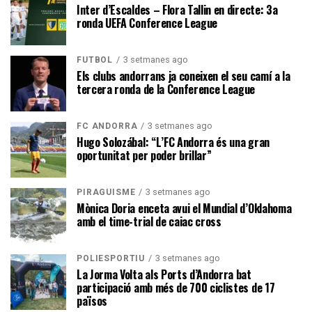
Inter d’Escaldes – Flora Tallin en directe: 3a
ronda UEFA Conference League
3 setmanes ago
FUTBOL
Els clubs andorrans ja coneixen el seu camí a la
tercera ronda de la Conference League
3 setmanes ago
FC ANDORRA
Hugo Solozábal: “L’FC Andorra és una gran
oportunitat per poder brillar”
3 setmanes ago
PIRAGÜISME
Mònica Doria enceta avui el Mundial d’Oklahoma
amb el time-trial de caiac cross
3 setmanes ago
POLIESPORTIU
La Jorma Volta als Ports d’Andorra bat
participació amb més de 700 ciclistes de 17
països