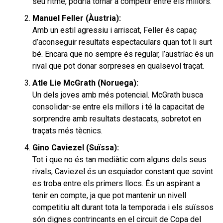
seu ritme, podria tornar a competir entre els millors.
Manuel Feller (Àustria):
Amb un estil agressiu i arriscat, Feller és capaç
d’aconseguir resultats espectaculars quan tot li surt
bé. Encara que no sempre és regular, l’austríac és un
rival que pot donar sorpreses en qualsevol traçat.
Atle Lie McGrath (Noruega):
Un dels joves amb més potencial. McGrath busca
consolidar-se entre els millors i té la capacitat de
sorprendre amb resultats destacats, sobretot en
traçats més tècnics.
Gino Caviezel (Suïssa):
Tot i que no és tan mediàtic com alguns dels seus
rivals, Caviezel és un esquiador constant que sovint
es troba entre els primers llocs. És un aspirant a
tenir en compte, ja que pot mantenir un nivell
competitiu alt durant tota la temporada i els suïssos
són dignes contrincants en el circuit de Copa del