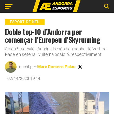
Go to mobile version
ESPORT DE NEU
Doble top-10 d’Andorra per
començar l’Europeu d’Skyrunning
Arnau Soldevila i Ariadna Fenés han acabat la Vertical
Race en setena i vuiterna posició, respectivament
escrit per
Marc Romero Palau
07/14/2023 19:14