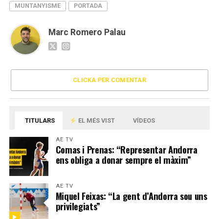
MUNTANYISME
PORTADA
Marc Romero Palau
CLICKA PER COMENTAR
TITULARS
EL MÉS VIST
VÍDEOS
AE TV
Comas i Prenas: “Representar Andorra
ens obliga a donar sempre el màxim”
AE TV
Miquel Feixas: “La gent d’Andorra sou uns
privilegiats”