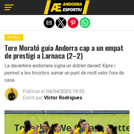
Exit mobile version
FUTBOL
Tere Morató guia Andorra cap a un empat
de prestigi a Larnaca (2–2)
La davantera andorrana signa un doblet davant Xipre i
permet a les tricolors sumar un punt de molt valor fora de
casa.
Publicat el
04/04/2025 19:55
Escrit per
Víctor Rodrigues