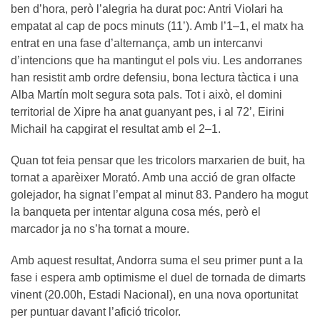
ben d’hora, però l’alegria ha durat poc: Antri Violari ha
empatat al cap de pocs minuts (11’). Amb l’1–1, el matx ha
entrat en una fase d’alternança, amb un intercanvi
d’intencions que ha mantingut el pols viu. Les andorranes
han resistit amb ordre defensiu, bona lectura tàctica i una
Alba Martín molt segura sota pals. Tot i això, el domini
territorial de Xipre ha anat guanyant pes, i al 72’, Eirini
Michail ha capgirat el resultat amb el 2–1.
Quan tot feia pensar que les tricolors marxarien de buit, ha
tornat a aparèixer Morató. Amb una acció de gran olfacte
golejador, ha signat l’empat al minut 83. Pandero ha mogut
la banqueta per intentar alguna cosa més, però el
marcador ja no s’ha tornat a moure.
Amb aquest resultat, Andorra suma el seu primer punt a la
fase i espera amb optimisme el duel de tornada de dimarts
vinent (20.00h, Estadi Nacional), en una nova oportunitat
per puntuar davant l’afició tricolor.