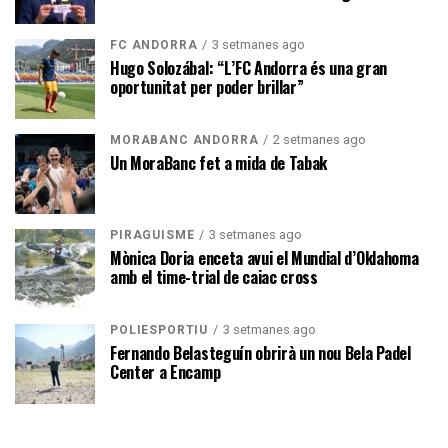
3 setmanes ago
FC ANDORRA
Hugo Solozábal: “L’FC Andorra és una gran
oportunitat per poder brillar”
2 setmanes ago
MORABANC ANDORRA
Un MoraBanc fet a mida de Tabak
3 setmanes ago
PIRAGÜISME
Mònica Doria enceta avui el Mundial d’Oklahoma
amb el time-trial de caiac cross
3 setmanes ago
POLIESPORTIU
Fernando Belasteguín obrirà un nou Bela Padel
Center a Encamp